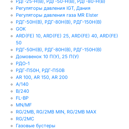
РДГ-25-Н(В), РДГ-50-Н(В), РДГ-80-Н(В)
Регуляторы давления IGT, Дания
Регуляторы давления газа MR Elster
РДГ-50Н(В), РДГ-80Н(В), РДГ-150Н(В)
GOK
ARD(FE) 10, ARD(FE) 25, ARD(FE) 40, ARD(FE)
50
РДГ-50Н(В), РДГ-80Н(В), РДГ-150Н(В)
Домовенок 10 П(У), 25 П(У)
РДО-1
РДГ-П50Н, РДГ-П50В
AR 100, AR 150, AR 200
A/140
B/240
FL-BP
MN/MF
RG/2MB, RG/2MB MIN, RG/2MB MAX
RG/2MC
Газовые бустеры