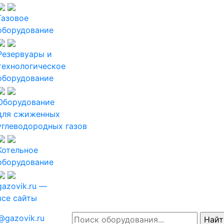
Газовое
оборудование
Резервуары и
технологическое
оборудование
Оборудование
для сжиженных
углеводородных газов
Котельное
оборудование
gazovik.ru —
все сайты
@gazovik.ru