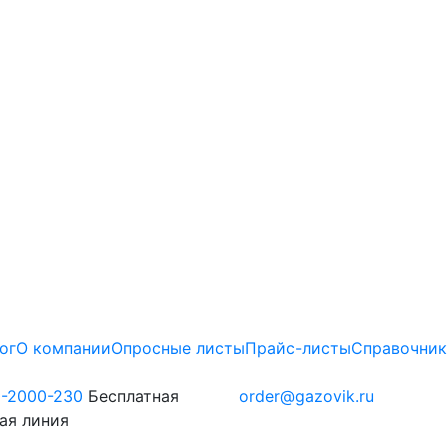
ог
О компании
Опросные листы
Прайс-листы
Справочник
0-2000-230
Бесплатная
order@gazovik.ru
ая линия