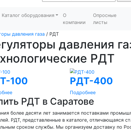
Каталог оборудования
О
Опросные
компании
листы
торы давления газа
/
РДТ
гуляторы давления га
ехнологические РДТ
Т-100
РДТ-400
обнее
Подробнее
пить РДТ в Саратове
ния более десяти лет занимается поставками промыш
лей. РДТ, представленные в каталоге, отличающаяся с
льным сроком службы. Мы организуем доставку по Рос