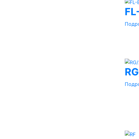
FL
Подр
RG
Подр