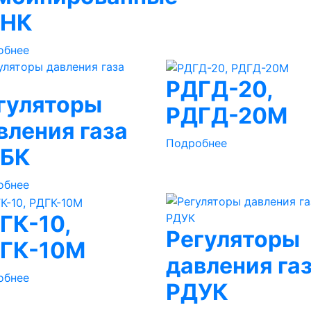
ДНК
обнее
РДГД-20,
гуляторы
РДГД-20М
вления газа
Подробнее
БК
обнее
ГК-10,
Регуляторы
ГК-10М
давления га
обнее
РДУК