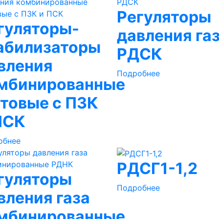
Регуляторы
гуляторы-
давления га
абилизаторы
РДСК
вления
Подробнее
мбинированные
товые с ПЗК
ПСК
обнее
РДСГ1-1,2
гуляторы
Подробнее
вления газа
мбинированные