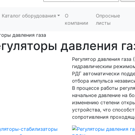
Каталог оборудования
О
Опросные
компании
листы
торы давления газа
гуляторы давления га
Регулятор давления газа 
гидравлическим режимом
РДГ автоматически подде
отбора импульса независ
В процессе работы регул
начальное давление на б
изменению степени откр
устройства, что способс
сопротивления проходяще