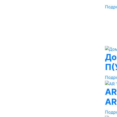
Подр
До
П(
Подр
AR
AR
Подр