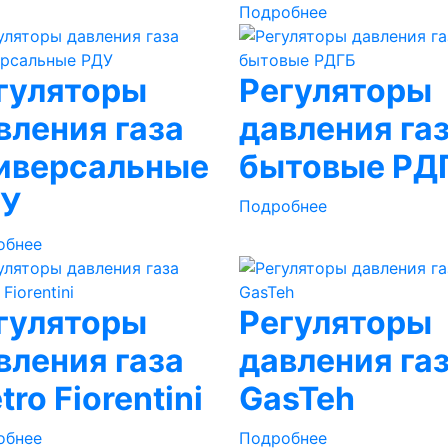
Подробнее
гуляторы
Регуляторы
вления газа
давления га
иверсальные
бытовые РД
У
Подробнее
обнее
гуляторы
Регуляторы
вления газа
давления га
tro Fiorentini
GasTeh
обнее
Подробнее