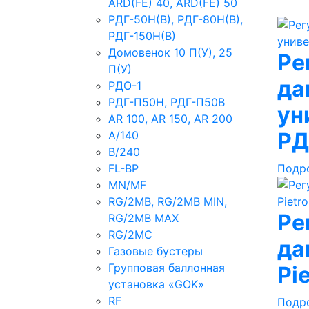
ARD(FE) 40, ARD(FE) 50
РДГ-50Н(В), РДГ-80Н(В),
РДГ-150Н(В)
Домовенок 10 П(У), 25
Ре
П(У)
да
РДО-1
РДГ-П50Н, РДГ-П50В
ун
AR 100, AR 150, AR 200
РД
A/140
B/240
FL-BP
Подр
MN/MF
RG/2MB, RG/2MB MIN,
Ре
RG/2MB MAX
RG/2MC
да
Газовые бустеры
Групповая баллонная
Рie
установка «GOK»
RF
Подр