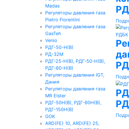
Madas
Р
Регуляторы давления газа
Рietro Fiorentini
Подр
Регуляторы давления газа
GasTeh
Venio
Ре
РДГ-50-Н(В)
да
РД-32М
РДГ-25-Н(В), РДГ-50-Н(В),
РД
РДГ-80-Н(В)
Регуляторы давления IGT,
Подр
Дания
Регуляторы давления газа
РД
MR Elster
РД
РДГ-50Н(В), РДГ-80Н(В),
РДГ-150Н(В)
Подр
GOK
ARD(FE) 10, ARD(FE) 25,