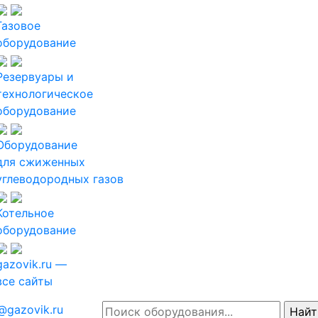
Газовое
оборудование
Резервуары и
технологическое
оборудование
Оборудование
для сжиженных
углеводородных газов
Котельное
оборудование
gazovik.ru —
все сайты
@gazovik.ru