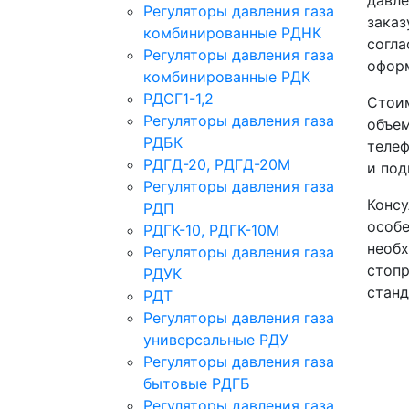
Регуляторы давления газа
заказ
комбинированные РДНК
согла
Регуляторы давления газа
офор
комбинированные РДК
РДСГ1-1,2
Стоим
Регуляторы давления газа
объем
РДБК
телеф
РДГД-20, РДГД-20М
и под
Регуляторы давления газа
Консу
РДП
особе
РДГК-10, РДГК-10М
необх
Регуляторы давления газа
стопр
РДУК
станд
РДТ
Регуляторы давления газа
универсальные РДУ
Регуляторы давления газа
бытовые РДГБ
Регуляторы давления газа