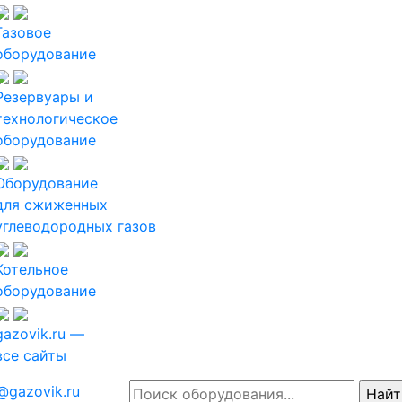
Газовое
оборудование
Резервуары и
технологическое
оборудование
Оборудование
для сжиженных
углеводородных газов
Котельное
оборудование
gazovik.ru —
все сайты
@gazovik.ru