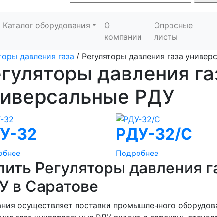
Каталог оборудования
О
Опросные
компании
листы
торы давления газа
/
Регуляторы давления газа универ
гуляторы давления га
ниверсальные РДУ
У-32
РДУ-32/С
обнее
Подробнее
пить Регуляторы давления 
У в Саратове
ния осуществляет поставки промышленного оборудова
ния газа универсальные РДУ входит в перечень станда