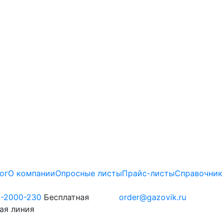
ог
О компании
Опросные листы
Прайс-листы
Справочник
0-2000-230
Бесплатная
order@gazovik.ru
ая линия