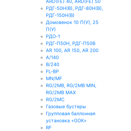
ARD(FE) 40, ARD(FE) 50
РДГ-50Н(В), РДГ-80Н(В),
РДГ-150Н(В)
Домовенок 10 П(У), 25
П(У)
РДО-1
РДГ-П50Н, РДГ-П50В
AR 100, AR 150, AR 200
A/140
B/240
FL-BP
MN/MF
RG/2MB, RG/2MB MIN,
RG/2MB MAX
RG/2MC
Газовые бустеры
Групповая баллонная
установка «GOK»
RF