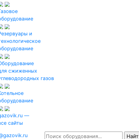
Газовое
оборудование
Резервуары и
технологическое
оборудование
Оборудование
для сжиженных
углеводородных газов
Котельное
оборудование
gazovik.ru —
все сайты
@gazovik.ru