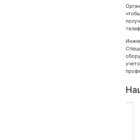
Орган
чтобы
получ
телеф
Инже
Спец
обору
учето
профе
На