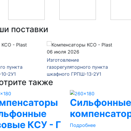
ши поставки
юля 2026
16 июня 2026
товление
Изготовление
егуляторного пункта
газорегуляторного пункт
ного ГРПШ-13-2У1
шкафного ГРПШ-13-2Н-У
отрите также
мпенсаторы
Сильфонны
льфонные
компенсато
зовые КСУ - Г
Подробнее