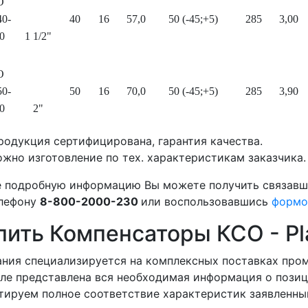
О
40-
40
16
57,0
50 (-45;+5)
285
3,00
0
1 1/2"
О
50-
50
16
70,0
50 (-45;+5)
285
3,90
0
2"
родукция сертифицирована, гарантия качества.
жно изготовление по тех. характеристикам заказчика.
 подробную информацию Вы можете получить связавш
елефону
8-800-2000-230
или воспользовавшись
формо
пить Компенсаторы КСО - Pl
ния специализируется на комплексных поставках про
ле представлена вся необходимая информация о позиц
тируем полное соответствие характеристик заявленны