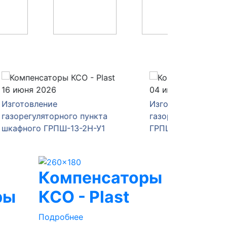
04 июня 2026
28 мая 
Изготовление и отгрузка
Изготов
а
газорегуляторного пункта
газорег
1
ГРПШ-РДНК-1000/2
ГРПШ-4
е
Компенсаторы
ры
КСО - Plast
Подробнее