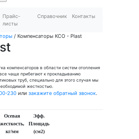
Прайс-
Справочник
Контакты
листы
аторы
/
Компенсаторы КСО - Plast
st
тка компенсаторов в области систем отопления
 все чаще прибегают к прокладыванию
тиковых труб, специально для этого случая мы
необходимой жесткостью.
00-230
или
закажите обратный звонок
.
Осевая
Эфф.
жесткость,
Площадь
кг/мм
(см2)