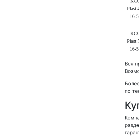
КС
Plast 
16-5
КС
Plast 
16-5
Вся п
Возмо
Более
по т
Ку
Компа
разде
гаран