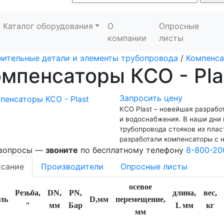
Каталог оборудования
О
Опросные
компании
листы
ительные детали и элементы трубопровода
/
Компенс
мпенсаторы КСО - Pla
Запросить цену
КСО Plast – новейшая разрабо
и водоснабжения. В наши дни
трубопровода стояков из плас
разработали компенсаторы с 
 вопросы —
звоните
по бесплатному телефону
8-800-20
сание
Производители
Опросные листы
осевое
Резьба,
DN,
PN,
длина,
вес,
ль
D,мм
перемещение,
"
мм
Бар
L мм
кг
мм