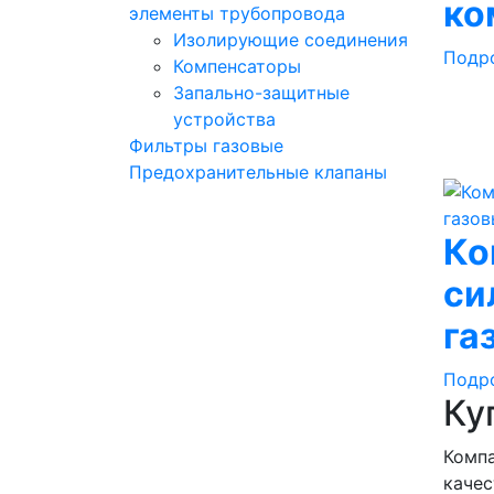
ко
элементы трубопровода
Изолирующие соединения
Подр
Компенсаторы
Запально-защитные
устройства
Фильтры газовые
Предохранительные клапаны
Ко
си
га
Подр
Ку
Компа
качес