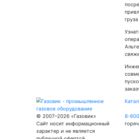
посре
привл
груза
Узнат
опера
Альте
свяже
Инжен
совме
пуско
заказ
Катал
© 2007–2026 «Газовик»
8-80
Сайт носит информационный
горяч
характер и не является
публичной офертой