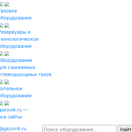
Газовое
оборудование
Резервуары и
технологическое
оборудование
Оборудование
для сжиженных
углеводородных газов
Котельное
оборудование
gazovik.ru —
все сайты
@gazovik.ru