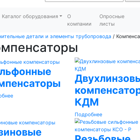
Каталог оборудования
О
Опросные
компании
листы
ительные детали и элементы трубопровода
/
Компенс
омпенсаторы
льфонные
Двухлинзов
мпенсаторы
компенсато
обнее
КДМ
Подробнее
зиновые
Резьбовые