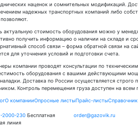
днических наценок и сомнительных модификаций. Дост
ечением надежных транспортных компаний либо собст
 позволяют.
ь актуальную стоимость оборудования можно у менедж
тивно получить информацию о наличии на складе и сро
рнативный способ связи – форма обратной связи на са
тся для уточнения условий и подготовки счета.
еры компании проводят консультации по техническим
стимость оборудования с вашими действующими мощн
наладки. Доставка по России осуществляется строго п
чиком. Контроль перемещения груза доступен на всем
ог
О компании
Опросные листы
Прайс-листы
Справочник
0-2000-230
Бесплатная
order@gazovik.ru
ая линия