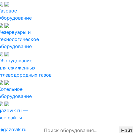
Газовое
оборудование
Резервуары и
технологическое
оборудование
Оборудование
для сжиженных
углеводородных газов
Котельное
оборудование
gazovik.ru —
все сайты
@gazovik.ru