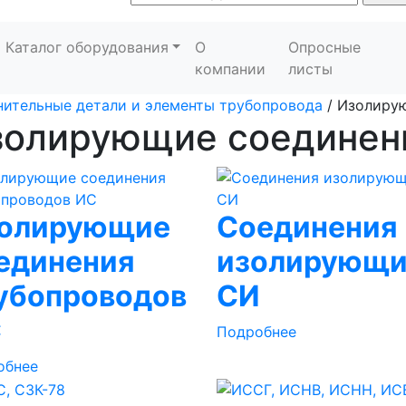
Каталог оборудования
О
Опросные
компании
листы
ительные детали и элементы трубопровода
/
Изолиру
золирующие соединен
олирующие
Соединения
единения
изолирующ
убопроводов
СИ
С
Подробнее
обнее