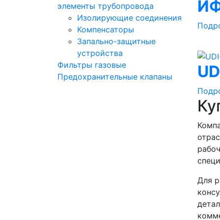
ИФ
элементы трубопровода
Изолирующие соединения
Подр
Компенсаторы
Запально-защитные
устройства
Фильтры газовые
UD
Предохранительные клапаны
Подр
Ку
Компа
отрас
рабоч
специ
Для р
консу
детал
комме