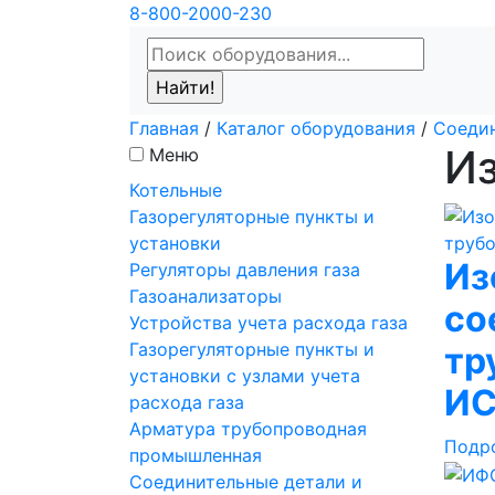
8-800-2000-230
Главная
/
Каталог оборудования
/
Соедин
И
Меню
Котельные
Газорегуляторные пункты и
установки
Из
Регуляторы давления газа
Газоанализаторы
со
Устройства учета расхода газа
Газорегуляторные пункты и
тр
установки с узлами учета
И
расхода газа
Арматура трубопроводная
Подр
промышленная
Соединительные детали и