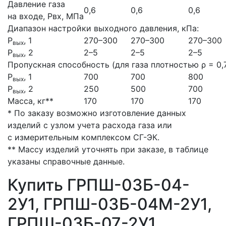
Давление газа
0,6
0,6
0,6
на входе, Рвх, МПа
Диапазон настройки выходного давления, кПа:
Р
, 1
270–300
270–300
270–300
вых
Р
, 2
2–5
2–5
2–5
вых
Пропускная способность (для газа плотностью ρ = 0,73
Р
, 1
700
700
800
вых
Р
, 2
250
500
700
вых
Масса, кг**
170
170
170
* По заказу возможно изготовление данных
изделий с узлом учета расхода газа или
с измерительным комплексом СГ-ЭК.
** Массу изделий уточнять при заказе, в таблице
указаны справочные данные.
Купить ГРПШ-03Б-04-
2У1, ГРПШ-03Б-04М-2У1,
ГРПШ-03Б-07-2У1,