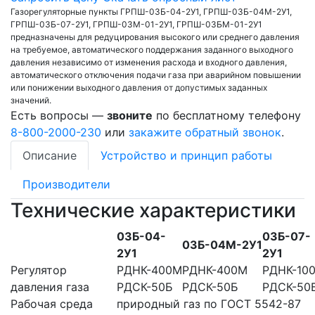
Газорегуляторные пункты ГРПШ-03Б-04-2У1, ГРПШ-03Б-04М-2У1,
ГРПШ-03Б-07-2У1, ГРПШ-03М-01-2У1, ГРПШ-03БМ-01-2У1
предназначены для редуцирования высокого или среднего давления
на требуемое, автоматического поддержания заданного выходного
давления независимо от изменения расхода и входного давления,
автоматического отключения подачи газа при аварийном повышении
или понижении выходного давления от допустимых заданных
значений.
Есть вопросы —
звоните
по бесплатному телефону
8-800-2000-230
или
закажите обратный звонок
.
Описание
Устройство и принцип работы
Производители
Технические характеристики
03Б-04-
03Б-07-
03Б-04М-2У1
2У1
2У1
Регулятор
РДНК-400М
РДНК-400М
РДНК-10
давления газа
РДСК-50Б
РДСК-50Б
РДСК-50
Рабочая среда
природный газ по ГОСТ 5542-87