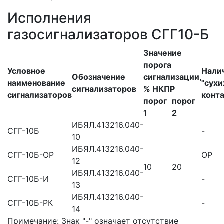
Исполнения
газосигнализаторов СГГ10-Б
Значение
порога
Условное
Нали
Обозначение
сигнализации,
наименование
"сухи
сигнализаторов
% НКПР
сигнализаторов
конт
порог
порог
1
2
ИБЯЛ.413216.040-
СГГ-10Б
-
10
ИБЯЛ.413216.040-
СГГ-10Б-ОР
ОР
12
10
20
ИБЯЛ.413216.040-
СГГ-10Б-И
-
13
ИБЯЛ.413216.040-
СГГ-10Б-РК
-
14
Примечание: Знак "-" означает отсутствие