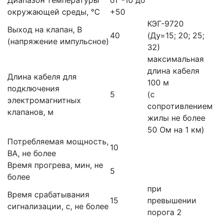
Диапазон температуры
от -10 до
окружающей среды, °С
+50
КЭГ-9720
Выход на клапан, В
40
(Ду=15; 20; 25;
(напряжение импульсное)
32)
максимальная
длина кабеля
Длина кабеля для
100 м
подключения
5
(с
электромагнитных
сопротивлением
клапанов, м
жилы не более
50 Ом на 1 км)
Потребляемая мощность,
10
ВА, не более
Время прогрева, мин, не
5
более
при
Время срабатывания
15
превышении
сигнализации, с, не более
порога 2