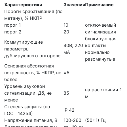
Характеристики
Значения
Примечание
Пороги срабатывания (по
метану), % НКПР
порог 1
10
отключаемый
порог 2
20
сигнализация
блокирующая
Коммутирующие
40В; 220
контакты
параметры
мА
нормально
дублирующего оптореле
разомкнутые
Основная абсолютная
погрешность, % НКПР, не
±5
более
Уровень звуковой
на расстоянии 1
сигнализации, Дб, не
85
м
менее
Степень защиты (по
IP 42
ГОСТ 14254)
Напряжение питания, В
100-260
(50±1) Гц