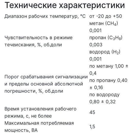
Технические характеристики
Диапазон рабочих температур, °С
от -20 до +50
метан (СН
)
4
0,001
Чувствительность в режиме
пропан (С
Н
)
3
8
течеискания, %, об.доли
0,003
водород (Н
)
2
0,001
по метану 1,00 ±
0,4
Порог срабатывания сигнализации
по пропану 0,40
и пределы основной абсолютной
± 0,16
погрешности, %, об.доли
по водороду
0,80 ± 0,32
Время установления рабочего
45
режима, с, не более
Максимальная потребляемая
1,5
мощность, ВА