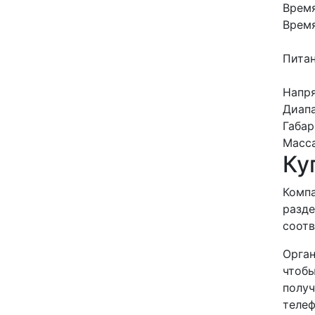
Время
Время
Пита
Напря
Диапа
Габар
Масса
Ку
Компа
разде
соотв
Орган
чтобы
получ
телеф