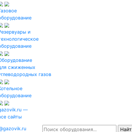
Газовое
оборудование
Резервуары и
технологическое
оборудование
Оборудование
для сжиженных
углеводородных газов
Котельное
оборудование
gazovik.ru —
все сайты
@gazovik.ru