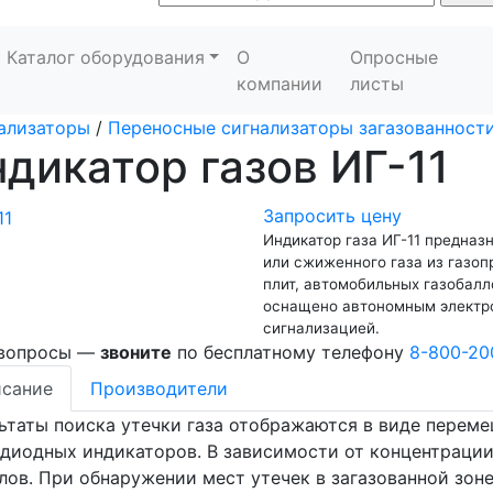
Каталог оборудования
О
Опросные
компании
листы
ализаторы
/
Переносные сигнализаторы загазованност
дикатор газов ИГ-11
Запросить цену
Индикатор газа ИГ-11 предназ
или сжиженного газа из газоп
плит, автомобильных газобалл
оснащено автономным электро
сигнализацией.
 вопросы —
звоните
по бесплатному телефону
8-800-20
сание
Производители
ьтаты поиска утечки газа отображаются в виде перем
диодных индикаторов. В зависимости от концентрации
лов. При обнаружении мест утечек в загазованной зон