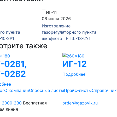
юля 2026
16 июня 2026
товление
Изготовление
егуляторного пункта
газорегуляторного пункт
ного ГРПШ-13-2У1
шкафного ГРПШ-13-2Н-У
отрите также
-02В1,
ИГ-12
-02В2
Подробнее
обнее
ог
О компании
Опросные листы
Прайс-листы
Справочник
0-2000-230
Бесплатная
order@gazovik.ru
ая линия