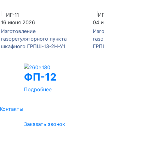
04 июня 2026
28 мая 
Изготовление и отгрузка
Изготов
а
газорегуляторного пункта
газорег
1
ГРПШ-РДНК-1000/2
ГРПШ-4
ФП-12
Подробнее
Контакты
Заказать звонок