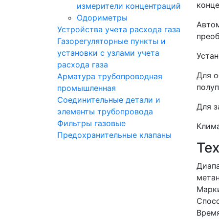
конце
измерители концентраций
Одориметры
Автом
Устройства учета расхода газа
преоб
Газорегуляторные пункты и
установки с узлами учета
Устан
расхода газа
Для о
Арматура трубопроводная
полуп
промышленная
Соединительные детали и
Для з
элементы трубопровода
Фильтры газовые
Клима
Предохранительные клапаны
Те
Диапа
метан
Марк
Спосо
Время