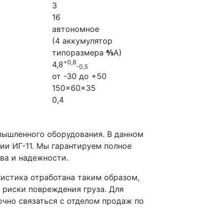
3
16
автономное
(4 аккумулятор
типоразмера
⅘
А)
+0,8
4,8
-0,5
от -30 до +50
150×60×35
0,4
мышленного оборудования. В данном
ии ИГ-11. Мы гарантируем полное
ва и надежности.
гистика отработана таким образом,
 риски повреждения груза. Для
чно связаться с отделом продаж по