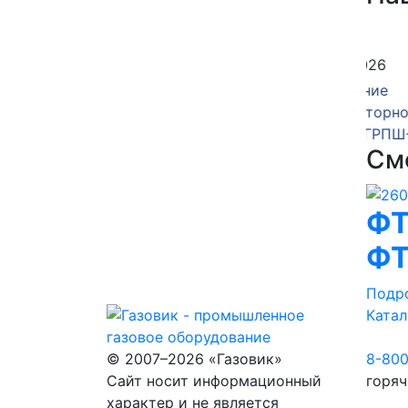
14 июля 2026
06 и
зка
Изготовление
Изго
нкта
газорегуляторного пункта
газор
шкафного ГРПШ-10-2У1
шкаф
См
ФТ
ФТ
Подр
Катал
© 2007–2026 «Газовик»
8-80
Сайт носит информационный
горяч
характер и не является