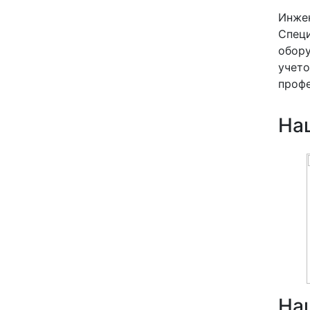
Инже
Спец
обору
учето
профе
На
На