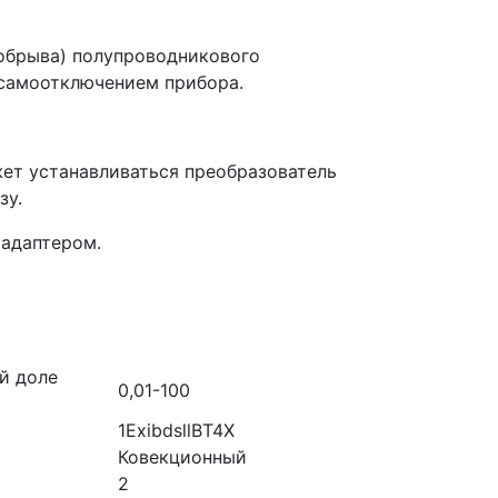
(обрыва) полупроводникового
 самоотключением прибора.
ет устанавливаться преобразователь
зу.
 адаптером.
й доле
0,01-100
1ExibdsllBT4X
Ковекционный
2