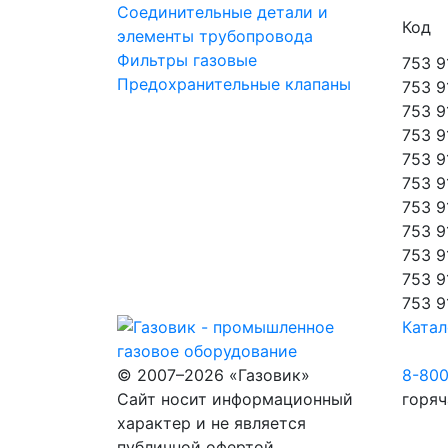
Соединительные детали и
Код
элементы трубопровода
Фильтры газовые
753 9
Предохранительные клапаны
753 9
753 9
753 9
753 9
753 9
753 9
753 9
753 9
753 9
753 9
Катал
© 2007–2026 «Газовик»
8-80
Сайт носит информационный
горяч
характер и не является
публичной офертой