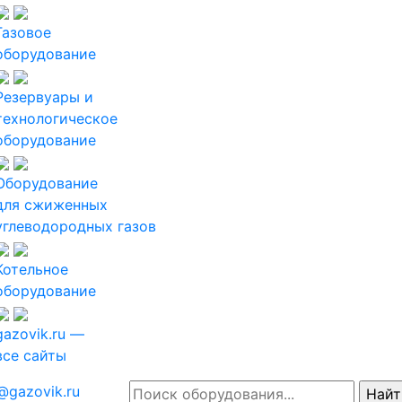
Газовое
оборудование
Резервуары и
технологическое
оборудование
Оборудование
для сжиженных
углеводородных газов
Котельное
оборудование
gazovik.ru —
все сайты
@gazovik.ru