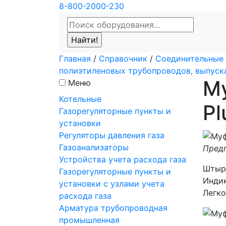
8-800-2000-230
Главная
/
Справочник
/
Соединительные 
полиэтиленовых трубопроводов, выпус
Му
Меню
Котельные
Pl
Газорегуляторные пункты и
установки
Регуляторы давления газа
Газоанализаторы
Предп
Устройства учета расхода газа
Штыр
Газорегуляторные пункты и
Индик
установки с узлами учета
Легко
расхода газа
Арматура трубопроводная
промышленная