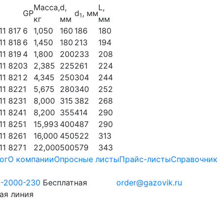
Масса,
d,
L,
GP
d
, мм
1
кг
мм
мм
11 817
6
1,050
160
186
180
11 818
6
1,450
180
213
194
11 819
4
1,800
200
233
208
11 820
3
2,385
225
261
224
11 821
2
4,345
250
304
244
11 822
1
5,675
280
340
252
11 823
1
8,000
315
382
268
11 824
1
8,200
355
414
290
11 825
1
15,993
400
487
290
11 826
1
16,000
450
522
313
11 827
1
22,000
500
579
343
ог
О компании
Опросные листы
Прайс-листы
Справочник
0-2000-230
Бесплатная
order@gazovik.ru
ая линия