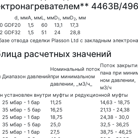
ектронагревателем** 4463B/49
d, мм
A, мм
L, мм
D
, мм
D
, мм
1
2
20 GDF
20
1,5
60
13,1
17,3
32 GDF
32
1,5
51
24
28,8
блица расчетных значений
Поток закрыти
Номинальный поток
пана при мини
п
Диапазон давлений
при минимальном
ном давлении,
давлении, _м3/ч_
м3/ч
н установлен внутри муфты и редукционной муфты
25 мбар - 1 бар
11,25
14,63 - 18,75
35 мбар - 5 бар
16,25
21,13 - 24,38
25 мбар - 1 бар
18,75
24,38 - 30,0
35 мбар - 5 бар
25,0
32,5 - 36,25
25 мбар - 1 бар
27,5
38,75 - 46,25