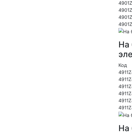
4901
4901
4901
4901
На 
эл
Код
4911
4911
4911
4911
4911
4911
На 