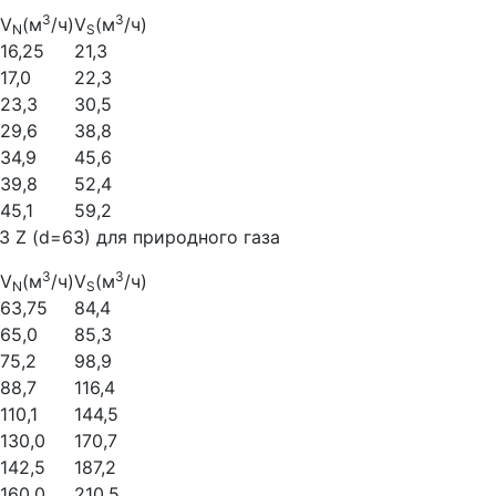
3
3
V
(м
/ч)
V
(м
/ч)
N
S
16,25
21,3
17,0
22,3
23,3
30,5
29,6
38,8
34,9
45,6
39,8
52,4
45,1
59,2
3 Z (d=63) для природного газа
3
3
V
(м
/ч)
V
(м
/ч)
N
S
63,75
84,4
65,0
85,3
75,2
98,9
88,7
116,4
110,1
144,5
130,0
170,7
142,5
187,2
160,0
210,5