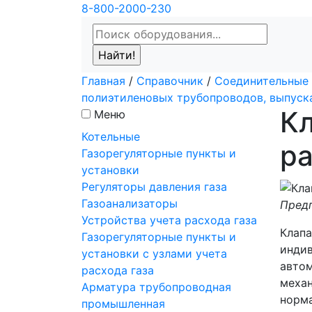
8-800-2000-230
Главная
/
Справочник
/
Соединительные 
полиэтиленовых трубопроводов, выпус
Кл
Меню
Котельные
ра
Газорегуляторные пункты и
установки
Регуляторы давления газа
Газоанализаторы
Предп
Устройства учета расхода газа
Клапа
Газорегуляторные пункты и
индив
установки с узлами учета
автом
расхода газа
механ
Арматура трубопроводная
норма
промышленная