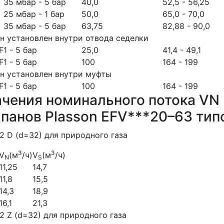
35 мбар - 5 бар
40,0
52,5 - 56,25
25 мбар - 1 бар
50,0
65,0 - 70,0
35 мбар - 5 бар
63,75
82,88 - 90,0
н установлен внутри отвода седелки
F
1 - 5 бар
25,0
41,4 - 49,1
F
1 - 5 бар
100
164 - 199
н установлен внутри муфты
F
1 - 5 бар
100
164 - 199
чения номинального потока VN 
панов Plasson EFV***20–63 типо
2 D (d=32) для природного газа
3
3
V
(м
/ч)
V
(м
/ч)
N
S
11,25
14,7
11,8
15,5
14,3
18,9
16,1
21,3
2 Z (d=32) для природного газа