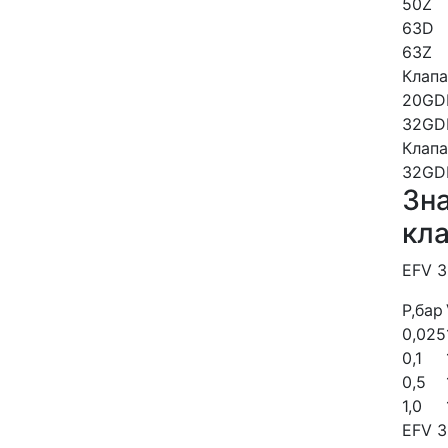
50
Z
63
D
63
Z
Клапа
20
GD
32
GD
Клапа
32
GD
Зна
кла
EFV 3
Р,бар
0,025
0,1
0,5
1,0
EFV 3