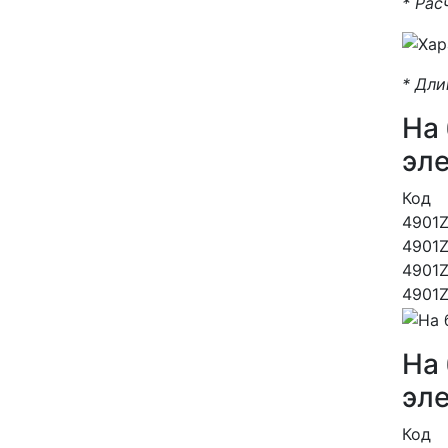
* Рас
* Дли
На 
эл
Код
4901
4901
4901
4901
На 
эл
Код