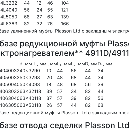
Z4L32
32
44
12
46
104
Z4L40
40
56
24
55
121
Z4L50
50
68
27
63
139
Z4L63
63
82
32
76
166
базе редукционной муфты Plass
ектронагревателем** 4911D/491
d, мм
L, мм
l, мм
L
, мм
L
, мм
D, мм
D
, мм
1
2
1
Z4040032
40x32
90
10
44
56
44
34
Z4050032
50x32
98
20
48
68
44
34
Z4050040
50x40
98
18
48
68
56
39
Z4063032
63x32
118
39
57
34
82
44
Z4063040
63x40
118
37
57
39
82
56
Z4063050
63x50
118
26
57
44
82
68
базе отвода седелки Plasson Lt