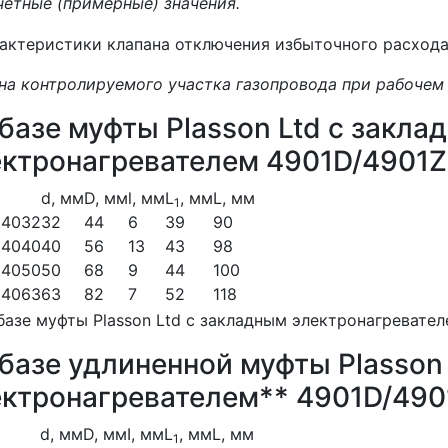
четные (примерные) значения.
на контролируемого участка газопровода при рабочем д
базе муфты Plasson Ltd с закла
ектронагревателем 4901D/4901Z
d, мм
D, мм
l, мм
L
, мм
L, мм
1
Z4032
32
44
6
39
90
Z4040
40
56
13
43
98
Z4050
50
68
9
44
100
Z4063
63
82
7
52
118
базе удлиненной муфты Plasson
ектронагревателем** 4901D/490
d, мм
D, мм
I, мм
L
, мм
L, мм
1