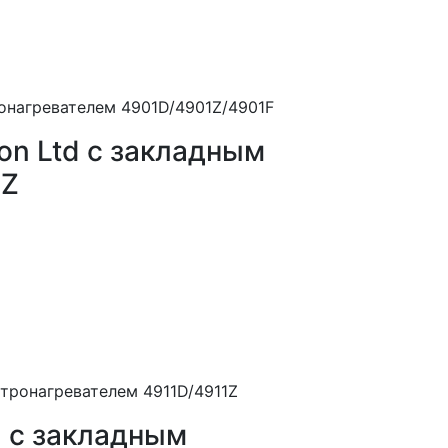
on Ltd с закладным
1Z
d с закладным