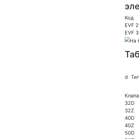
эл
Код
EVF 
EVF 
Та
d
Ти
Клапа
32
D
32
Z
40
D
40
Z
50
D