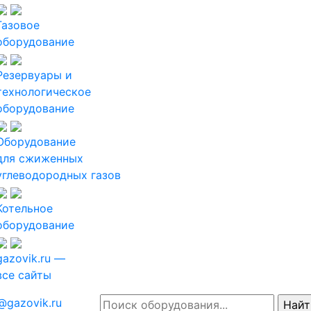
Газовое
оборудование
Резервуары и
технологическое
оборудование
Оборудование
для сжиженных
углеводородных газов
Котельное
оборудование
gazovik.ru —
все сайты
@gazovik.ru