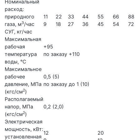
Номинальный
расход:
природного
11
22
33
44
55
66
88
3
газа, м
/час
9
18
27
36
45
54
72
СУГ, кг/час
Максимальная
рабочая
+95
температура
по заказу +110
воды, °С
Максимальное
рабочее
0,5 (5)
давление, МПа
по заказу до 1 (10)
2
(кгс/см
)
Располагаемый
напор, МПа
0,2 (2,0)
2
(кгс/см
)
Электрическая
мощность, кВт:
12
20
установленная