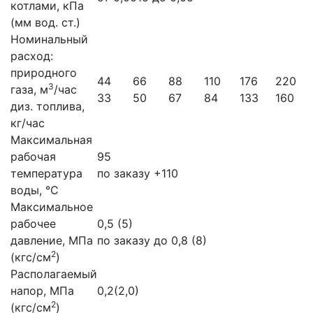
котлами, кПа
(мм вод. ст.)
Номинальный
расход:
природного
44
66
88
110
176
220
3
газа, м
/час
33
50
67
84
133
160
диз. топлива,
кг/час
Максимальная
рабочая
95
температура
по заказу +110
воды, °С
Максимальное
рабочее
0,5 (5)
давление, МПа
по заказу до 0,8 (8)
2
(кгс/см
)
Располагаемый
напор, МПа
0,2(2,0)
2
(кгс/см
)