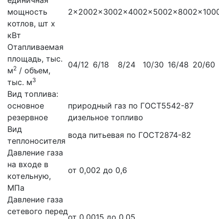
единичная
мощность
2x200
2x300
2x400
2x500
2x800
2x100
котлов, шт x
кВт
Отапливаемая
площадь, тыс.
04/12
6/18
8/24
10/30
16/48
20/60
2
м
/ объем,
3
тыс. м
Вид топлива:
основное
природный газ по ГОСТ5542-87
резервное
дизельное топливо
Вид
вода питьевая по ГОСТ2874-82
теплоносителя
Давление газа
на входе в
от 0,002 до 0,6
котельную,
МПа
Давление газа
сетевого перед
от 0,0015 до 0,05