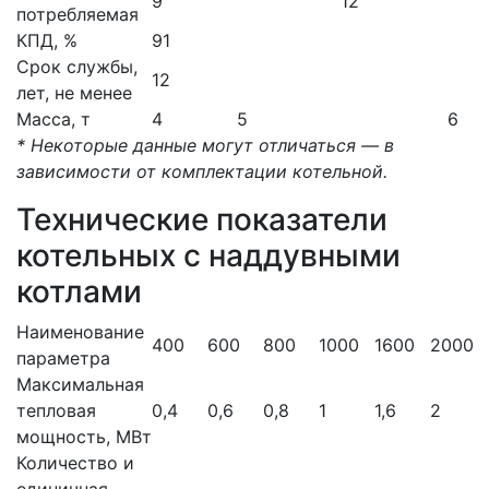
9
12
потребляемая
КПД, %
91
Срок службы,
12
лет, не менее
Масса, т
4
5
6
* Некоторые данные могут отличаться — в
зависимости от комплектации котельной.
Технические показатели
котельных с наддувными
котлами
Наименование
400
600
800
1000
1600
2000
параметра
Максимальная
тепловая
0,4
0,6
0,8
1
1,6
2
мощность, МВт
Количество и