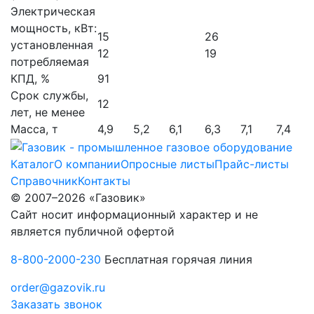
Электрическая
мощность, кВт:
15
26
установленная
12
19
потребляемая
КПД, %
91
Срок службы,
12
лет, не менее
Масса, т
4,9
5,2
6,1
6,3
7,1
7,4
Каталог
О компании
Опросные листы
Прайс-листы
Справочник
Контакты
© 2007–2026 «Газовик»
Сайт носит информационный характер и не
является публичной офертой
8-800-2000-230
Бесплатная горячая линия
order@gazovik.ru
Заказать звонок