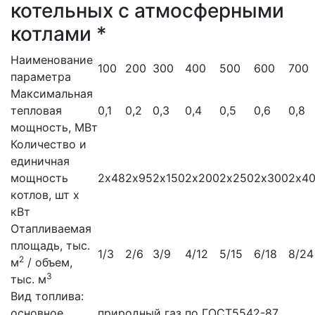
котельных с атмосферными
котлами *
Наименование
100
200
300
400
500
600
700
параметра
Максимальная
тепловая
0,1
0,2
0,3
0,4
0,5
0,6
0,8
мощность, МВт
Количество и
единичная
мощность
2х48
2х95
2х150
2х200
2х250
2х300
2х4
котлов, шт х
кВт
Отапливаемая
площадь, тыс.
1/3
2/6
3/9
4/12
5/15
6/18
8/24
2
м
/ объем,
3
тыс. м
Вид топлива:
основное
природный газ по ГОСТ5542-87