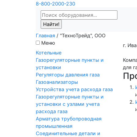
8-800-2000-230
Главная
/
"ТехноТрейд", ООО
Меню
г. Ив
Котельные
Газорегуляторные пункты и
Компа
установки
для г
Пр
Регуляторы давления газа
Газоанализаторы
Устройства учета расхода газа
Газорегуляторные пункты и
установки с узлами учета
расхода газа
Арматура трубопроводная
промышленная
Соединительные детали и