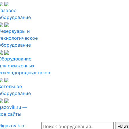
Газовое
оборудование
Резервуары и
технологическое
оборудование
Оборудование
для сжиженных
углеводородных газов
Котельное
оборудование
gazovik.ru —
все сайты
@gazovik.ru