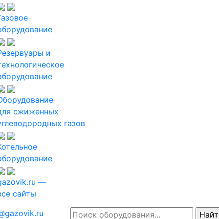
Газовое
оборудование
Резервуары и
технологическое
оборудование
Оборудование
для сжиженных
углеводородных газов
Котельное
оборудование
gazovik.ru —
все сайты
@gazovik.ru