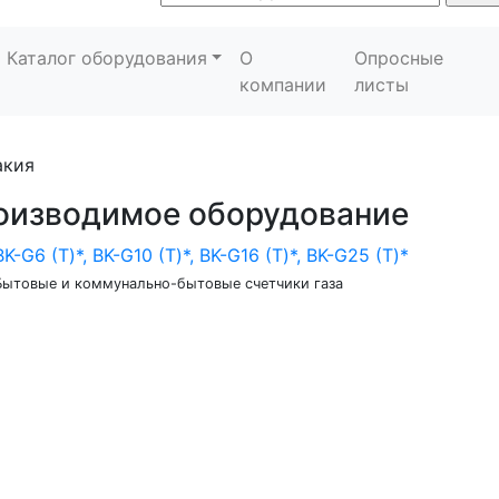
Каталог оборудования
О
Опросные
компании
листы
акия
оизводимое оборудование
BK-G6 (Т)*, BK-G10 (Т)*, BK-G16 (Т)*, BK-G25 (Т)*
Бытовые и коммунально-бытовые счетчики газа