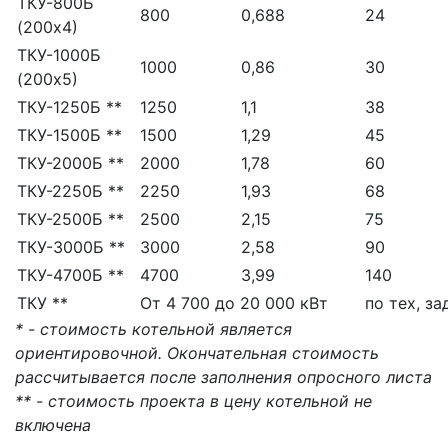
ТКУ-800Б
800
0,688
24
(200х4)
ТКУ-1000Б
1000
0,86
30
(200х5)
ТКУ-1250Б **
1250
1,1
38
ТКУ-1500Б **
1500
1,29
45
ТКУ-2000Б **
2000
1,78
60
ТКУ-2250Б **
2250
1,93
68
ТКУ-2500Б **
2500
2,15
75
ТКУ-3000Б **
3000
2,58
90
ТКУ-4700Б **
4700
3,99
140
ТКУ **
От 4 700 до 20 000 кВт
по тех, з
* - стоимость котельной является
ориентировочной. Окончательная стоимость
рассчитывается после заполнения опросного листа
** - стоимость проекта в цену котельной не
включена