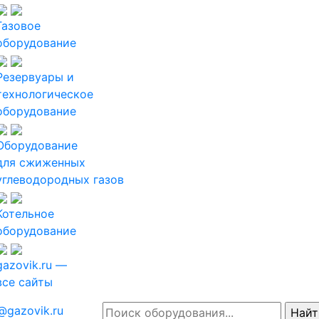
Газовое
оборудование
Резервуары и
технологическое
оборудование
Оборудование
для сжиженных
углеводородных газов
Котельное
оборудование
gazovik.ru —
все сайты
@gazovik.ru