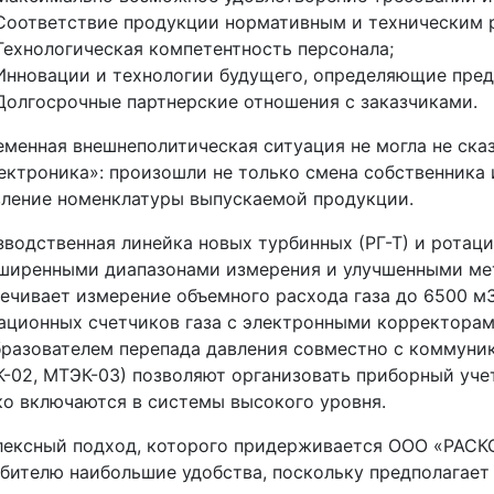
Соответствие продукции нормативным и техническим 
Технологическая компетентность персонала;
Инновации и технологии будущего, определяющие предп
Долгосрочные партнерские отношения с заказчиками.
менная внешнеполитическая ситуация не могла не ска
ектроника»: произошли не только смена собственника 
ление номенклатуры выпускаемой продукции.
водственная линейка новых турбинных (РГ-Т) и ротаци
сширенными диапазонами измерения и улучшенными ме
ечивает измерение объемного расхода газа до 6500 м3
ационных счетчиков газа с электронными корректора
бразователем перепада давления совместно с коммун
-02, МТЭК-03) позволяют организовать приборный уче
ко включаются в системы высокого уровня.
ексный подход, которого придерживается ООО «РАСКО
бителю наибольшие удобства, поскольку предполагает