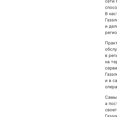
сети 
спосо
В на
Газэл
и дел
регио
Практ
обслу
в рег
на те
серви
Газэл
и в с
опера
Самым
а пос
своег
Газэл