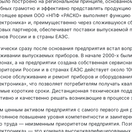
было построено на региональном принципе, основанном
бных грамотно и эффективно представлять продукцию 
стоящее время ООО «НПФ «РАСКО» выполняет функцию
ектроника» и, преимущественно через сложившуюся с
овых партнеров, обеспечивает поставки выпускаемой 
нов России и в страны ЕАЭС.
ически сразу после основания предприятия встал воп
живании выпускаемых приборов. В начале 2000-х был
ионах, а на предприятии создана собственная сервисна
рритории России и в странах ЕАЭС действует около 1
сное обслуживание и ремонт приборов и оборудовани
ектроника», что позволяет потребителям получать кв
амые короткие сроки. Дистанционная техническая под
тивно и качественно решать возникающие в процессе 
 ценным активом предприятия с самого первого дня р
тоянное повышение уровня компетентности и заинтере
о труда — неизменным приоритетом предприятия. Поэ
ектроника» — это команда высококвалифицированных