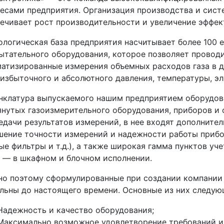
есами предприятия. Организация производства и сист
ечивает рост производительности и увеличение эффек
логическая база предприятия насчитывает более 100 
ытательного оборудования, которое позволяет провод
атизированные измерения объемных расходов газа в д
 избыточного и абсолютного давления, температуры, э
клатура выпускаемого нашим предприятием оборудов
нутых газоизмерительного оборудования, приборов и
едачи результатов измерений, в нее входят дополните
ение точности измерений и надежности работы прибор
ые фильтры и т.д.), а также широкая гамма пунктов уче
 — в шкафном и блочном исполнении.
но поэтому сформулированные при создании компании
льны до настоящего времени. Основные из них следую
Надежность и качество оборудования;
Максимально возможное удовлетворение требований и