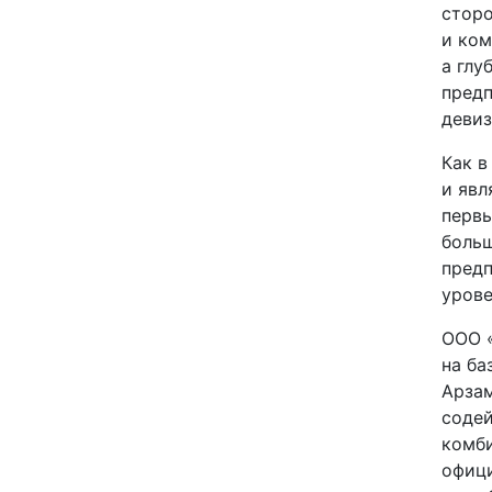
стор
и ком
а глу
предп
девиз
Как в
и явл
первы
больш
предп
урове
ООО «
на ба
Арзам
соде
комби
офици