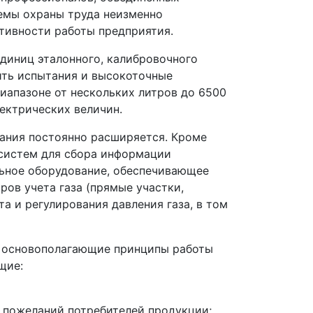
емы охраны труда неизменно
тивности работы предприятия.
единиц эталонного, калибровочного
ить испытания и высокоточные
иапазоне от нескольких литров до 6500
лектрических величин.
ания постоянно расширяется. Кроме
 систем для сбора информации
льное оборудование, обеспечивающее
ов учета газа (прямые участки,
та и регулирования давления газа, в том
 основополагающие принципы работы
щие:
 пожеланий потребителей продукции;