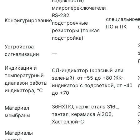
надежности)
микропереключатели
RS-232
специальное
Конфигурирование
подстроечные
ПО и ПК
резисторы (тонкая
подстройка)
Устройства
—
сигнализации
Индикация и
СД-индикатор (красный или
температурный
зеленый), от –55 до +80 ЖК-
диапазон работы
индикатор с подсветкой, от –40
индикатора, °С
до +70
36НХТЮ, нерж. сталь 316L,
Материал
тантал, керамика Al2O3,
мембраны
Хастеллой-С
Материалы