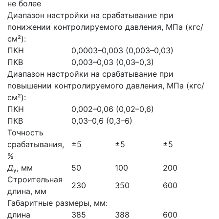
не более
Диапазон настройки на срабатывание при
понижении контролируемого давления, МПа (кгс/
см²):
ПКН
0,0003–0,003 (0,003–0,03)
ПКВ
0,003–0,03 (0,03–0,3)
Диапазон настройки на срабатывание при
повышении контролируемого давления, МПа (кгс/
см²):
ПКН
0,002–0,06 (0,02–0,6)
ПКВ
0,03–0,6 (0,3–6)
Точность
срабатывания,
±5
±5
±5
%
Д
, мм
50
100
200
у
Строительная
230
350
600
длина, мм
Габаритные размеры, мм:
длина
385
388
600