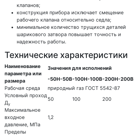
клапанов;
конструкция прибора исключает смещение
рабочего клапана относительно седла;
минимальное количество трущихся деталей
шарикового затвора повышает точность и
надежность работы.
Технические характеристики
Наименование
Значения для исполнений
параметра или
-50Н
-50В
-100Н
-100В
-200Н
-200В
размера
Рабочая среда
природный газ ГОСТ 5542-87
Условный проход
50
100
200
Д
у
Максимальное
входное
1,2
давление, МПа
Пределы