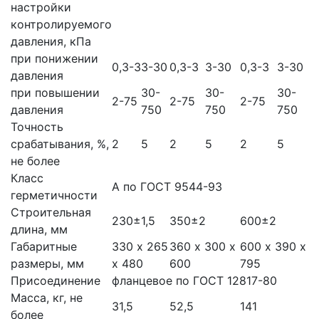
настройки
контролируемого
давления, кПа
при понижении
0,3-3
3-30
0,3-3
3-30
0,3-3
3-30
давления
при повышении
30-
30-
30-
2-75
2-75
2-75
давления
750
750
750
Точность
срабатывания, %,
2
5
2
5
2
5
не более
Класс
А по ГОСТ 9544-93
герметичности
Строительная
230±1,5
350±2
600±2
длина, мм
Габаритные
330 х 265
360 х 300 х
600 х 390 х
размеры, мм
х 480
600
795
Присоединение
фланцевое по ГОСТ 12817-80
Масса, кг, не
31,5
52,5
141
более