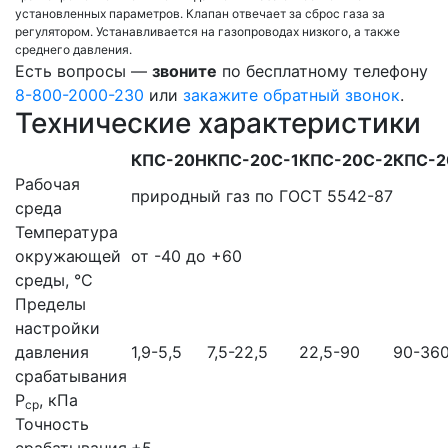
установленных параметров. Клапан отвечает за сброс газа за
регулятором. Устанавливается на газопроводах низкого, а также
среднего давления.
Есть вопросы —
звоните
по бесплатному телефону
8-800-2000-230
или
закажите обратный звонок
.
Технические характеристики
КПС-20Н
КПС-20С-1
КПС-20С-2
КПС-2
Рабочая
природный газ по ГОСТ 5542-87
среда
Температура
окружающей
от -40 до +60
среды, °С
Пределы
настройки
давления
1,9-5,5
7,5-22,5
22,5-90
90-36
срабатывания
Р
, кПа
ср
Точность