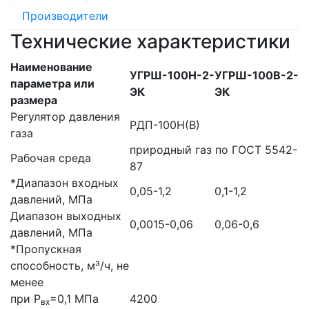
Производители
Технические характеристики
Наименование
УГРШ-100Н-2-
УГРШ-100В-2-
параметра или
ЭК
ЭК
размера
Регулятор давления
РДП-100Н(В)
газа
природный газ по ГОСТ 5542-
Рабочая среда
87
*Диапазон входных
0,05-1,2
0,1-1,2
давлений, МПа
Диапазон выходных
0,0015-0,06
0,06-0,6
давлений, МПа
*Пропускная
способность, м³/ч, не
менее
при Р
=0,1 МПа
4200
вх