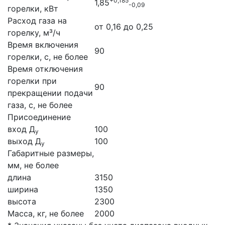
+0,185
1,85
-0,09
горелки, кВт
Расход газа на
от 0,16 до 0,25
горелку, м³/ч
Время включения
90
горелки, с, не более
Время отключения
горелки при
90
прекращении подачи
газа, с, не более
Присоединение
вход Д
100
у
выход Д
100
у
Габаритные размеры,
мм, не более
длина
3150
ширина
1350
высота
2300
Масса, кг, не более
2000