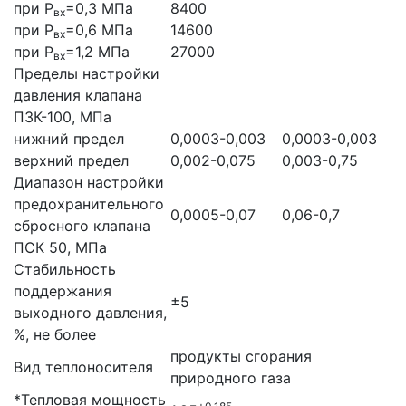
при Р
=0,3 МПа
8400
вх
при Р
=0,6 МПа
14600
вх
при Р
=1,2 МПа
27000
вх
Пределы настройки
давления клапана
ПЗК-100, МПа
нижний предел
0,0003-0,003
0,0003-0,003
верхний предел
0,002-0,075
0,003-0,75
Диапазон настройки
предохранительного
0,0005-0,07
0,06-0,7
сбросного клапана
ПСК 50, МПа
Стабильность
поддержания
±5
выходного давления,
%, не более
продукты сгорания
Вид теплоносителя
природного газа
*Тепловая мощность