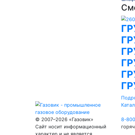
См
ГР
ГР
ГР
ГР
ГР
ГР
Подр
Катал
© 2007–2026 «Газовик»
8-80
Сайт носит информационный
горяч
характер и не является