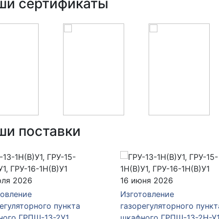
ши сертификаты
ши поставки
юля 2026
16 июня 2026
товление
Изготовление
егуляторного пункта
газорегуляторного пункт
ного ГРПШ-13-2У1
шкафного ГРПШ-13-2Н-У