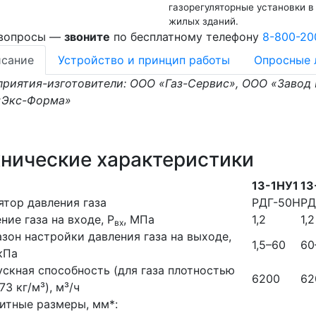
газорегуляторные установки 
жилых зданий.
 вопросы —
звоните
по бесплатному телефону
8-800-20
сание
Устройство и принцип работы
Опросные 
риятия-изготовители: ООО «Газ-Сервис», ООО «Завод
«Экс-Форма»
хнические характеристики
13-1НУ1
13
ятор давления газа
РДГ-50Н
РД
ние газа на входе, Р
, МПа
1,2
1,2
вх
зон настройки давления газа на выходе,
1,5–60
60
 кПа
скная способность (для газа плотностью
6200
62
73 кг/м³), м³/ч
итные размеры, мм*: