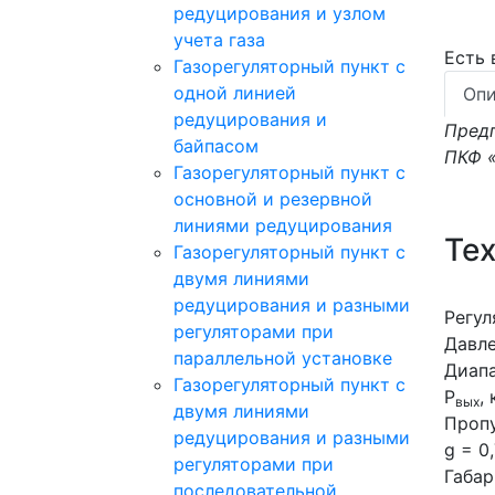
редуцирования и узлом
учета газа
Есть
Газорегуляторный пункт с
одной линией
Опи
редуцирования и
Предп
байпасом
ПКФ 
Газорегуляторный пункт c
основной и резервной
линиями редуцирования
Те
Газорегуляторный пункт с
двумя линиями
редуцирования и разными
Регул
регуляторами при
Давле
параллельной установке
Диапа
Газорегуляторный пункт с
Р
,
вых
двумя линиями
Пропу
редуцирования и разными
g = 0,
регуляторами при
Габар
последовательной