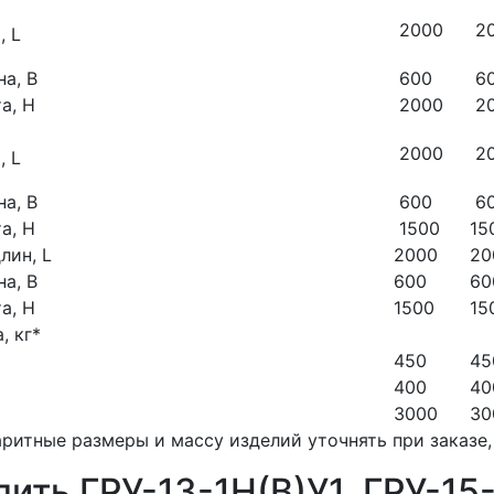
2000
2
, L
а, B
600
6
а, H
2000
2
2000
2
, L
а, В
600
6
а, H
1500
15
лин, L
2000
20
а, B
600
60
а, H
1500
15
, кг*
450
45
400
40
3000
30
аритные размеры и массу изделий уточнять при заказе,
пить ГРУ-13-1Н(В)У1, ГРУ-15-