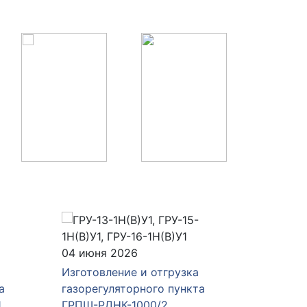
04 июня 2026
28 мая 
Изготовление и отгрузка
Изготов
а
газорегуляторного пункта
газорег
1
ГРПШ-РДНК-1000/2
ГРПШ-4