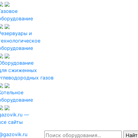
Газовое
оборудование
Резервуары и
технологическое
оборудование
Оборудование
для сжиженных
углеводородных газов
Котельное
оборудование
gazovik.ru —
все сайты
@gazovik.ru