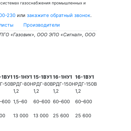
в системах газоснабжения промышленных и
00-230
или
закажите обратный звонок
.
листы
Производители
 ПГО «Газовик», ООО ЭПО «Сигнал», ООО
-1ВУ1
15-1НУ1
15-1ВУ1
16-1НУ1
16-1ВУ1
Г-50В
РДГ-80Н
РДГ-80В
РДГ-150Н
РДГ-150В
1,2
1,2
1,2
1,2
–600
1,5–60
60–600
60–600
60–600
00
13 000
13 000
25 600
25 600