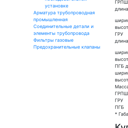
ГРПШ
установке
длина
Арматура трубопроводная
промышленная
ширин
Соединительные детали и
высот
элементы трубопровода
ГРУ
Фильтры газовые
длина
Предохранительные клапаны
ширин
высот
ПГБ д
ширин
высот
Масса
ГРПШ
ГРУ
ПГБ
* Габ
Ку