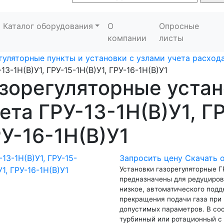
Каталог оборудования
О
Опросные
компании
листы
гуляторные пункты и установки с узлами учета расхода
13-1Н(В)У1, ГРУ-15-1Н(В)У1, ГРУ-16-1Н(В)У1
зорегуляторные устан
ета ГРУ-13-1Н(В)У1, Г
У-16-1Н(В)У1
Запросить цену
Скачать 
Установки газорегуляторные ГР
предназначены для редуциров
низкое, автоматического под
прекращения подачи газа при 
допустимых параметров. В сос
турбинный или ротационный с