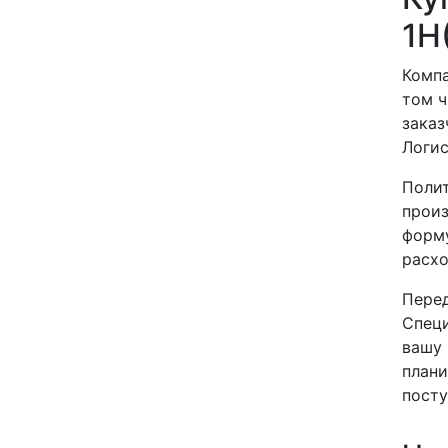
1Н
Компа
том ч
заказ
Логис
Полит
произ
форму
расхо
Перед
Специ
вашу 
плани
посту