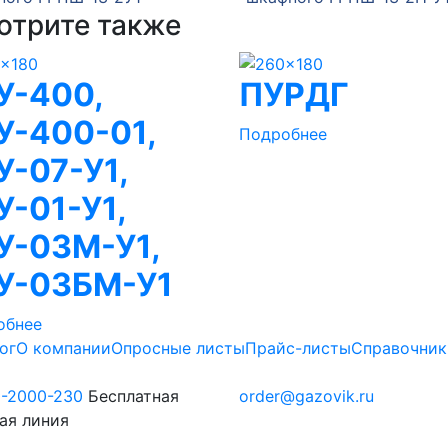
отрите также
У-400,
ПУРДГ
У-400-01,
Подробнее
У-07-У1,
У-01-У1,
У-03М-У1,
У-03БМ-У1
обнее
ог
О компании
Опросные листы
Прайс-листы
Справочник
0-2000-230
Бесплатная
order@gazovik.ru
ая линия