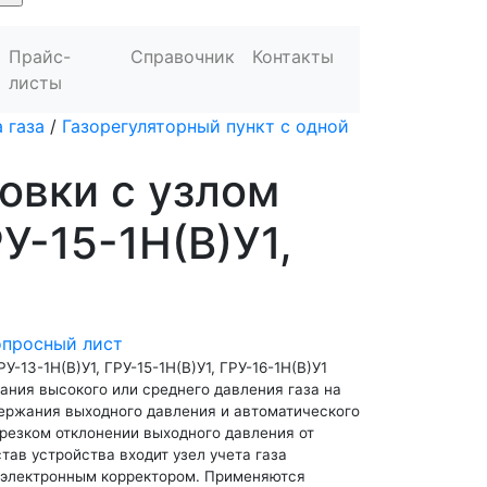
Прайс-
Справочник
Контакты
листы
 газа
/
Газорегуляторный пункт с одной
овки с узлом
РУ-15-1Н(В)У1,
опросный лист
У-13-1Н(В)У1, ГРУ-15-1Н(В)У1, ГРУ-16-1Н(В)У1
ания высокого или среднего давления газа на
держания выходного давления и автоматического
резком отклонении выходного давления от
тав устройства входит узел учета газа
 электронным корректором. Применяются