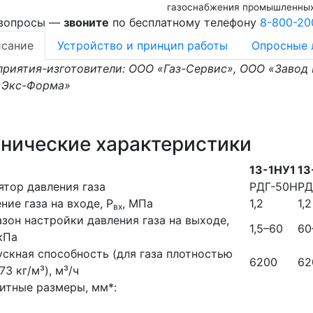
газоснабжения промышленных
 вопросы —
звоните
по бесплатному телефону
8-800-20
сание
Устройство и принцип работы
Опросные 
риятия-изготовители: ООО «Газ-Сервис», ООО «Завод
«Экс-Форма»
хнические характеристики
13-1НУ1
13
ятор давления газа
РДГ-50Н
РД
ние газа на входе, Р
, МПа
1,2
1,2
вх
зон настройки давления газа на выходе,
1,5–60
60
 кПа
скная способность (для газа плотностью
6200
62
73 кг/м³), м³/ч
итные размеры, мм*: