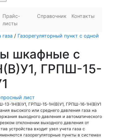
Прайс-
Справочник
Контакты
листы
 газа
/
Газорегуляторный пункт с одной
ты шкафные с
(В)У1, ГРПШ-15-
У1
опросный лист
-13-1Н(В)У1, ГРПШ-15-1Н(В)У1, ГРПШ-16-1Н(В)У1
ания высокого или среднего давления газа на
держания выходного давления и автоматического
резком отклонении выходного давления от
тав устройства входит узел учета газа с
именяются газорегуляторные пункты в системах