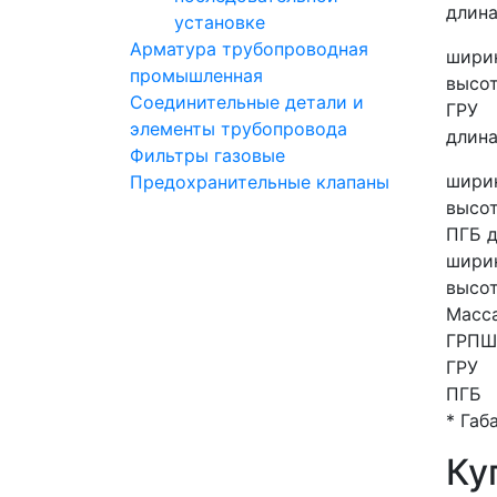
длина
установке
Арматура трубопроводная
ширин
промышленная
высот
Соединительные детали и
ГРУ
элементы трубопровода
длина
Фильтры газовые
ширин
Предохранительные клапаны
высот
ПГБ д
ширин
высот
Масса
ГРПШ
ГРУ
ПГБ
* Габ
Ку