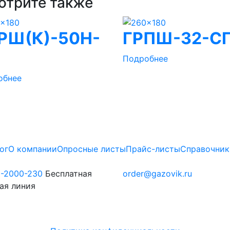
отрите также
РШ(К)-50Н-
ГРПШ-32-С
Подробнее
обнее
ог
О компании
Опросные листы
Прайс-листы
Справочник
0-2000-230
Бесплатная
order@gazovik.ru
ая линия