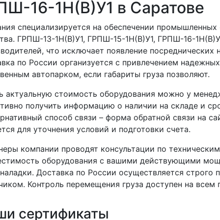
ПШ-16-1Н(В)У1 в Саратове
ния специализируется на обеспечении промышленных
тва. ГРПШ-13-1Н(В)У1, ГРПШ-15-1Н(В)У1, ГРПШ-16-1Н(В)
водителей, что исключает появление посреднических 
вка по России организуется с привлечением надежны
венным автопарком, если габариты груза позволяют.
ь актуальную стоимость оборудования можно у менедж
тивно получить информацию о наличии на складе и сро
рнативный способ связи – форма обратной связи на са
тся для уточнения условий и подготовки счета.
еры компании проводят консультации по техническим
стимость оборудования с вашими действующими мощн
наладки. Доставка по России осуществляется строго п
чиком. Контроль перемещения груза доступен на всем
ши сертификаты