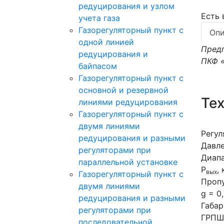
редуцирования и узлом
Есть
учета газа
Газорегуляторный пункт с
Опи
одной линией
Предп
редуцирования и
ПКФ 
байпасом
Газорегуляторный пункт c
основной и резервной
Те
линиями редуцирования
Газорегуляторный пункт с
двумя линиями
Регул
редуцирования и разными
Давле
регуляторами при
Диапа
параллельной установке
Р
,
вых
Газорегуляторный пункт с
Пропу
двумя линиями
g = 0,
редуцирования и разными
Габар
регуляторами при
ГРПШ
последовательной