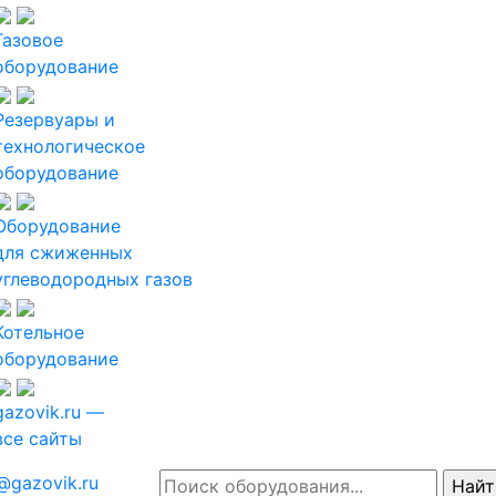
Газовое
оборудование
Резервуары и
технологическое
оборудование
Оборудование
для сжиженных
углеводородных газов
Котельное
оборудование
gazovik.ru —
все сайты
@gazovik.ru