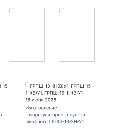
16 июня 2026
04 июня
Изготовление
Изготов
а
газорегуляторного пункта
газорег
шкафного ГРПШ-13-2Н-У1
ГРПШ-Р