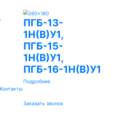
Г
ПГБ-13-
1Н(В)У1,
ПГБ-15-
1Н(В)У1,
ПГБ-16-1Н(В)У1
Подробнее
Контакты
Заказать звонок