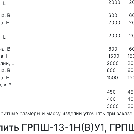
2000
2
, L
а, B
600
6
а, H
2000
2
2000
2
, L
а, В
600
6
а, H
1500
15
лин, L
2000
20
а, B
600
60
а, H
1500
15
, кг*
450
45
400
40
3000
30
аритные размеры и массу изделий уточнять при заказе,
пить ГРПШ-13-1Н(В)У1, ГРПШ