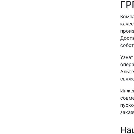
ГР
Компа
качес
произ
Доста
собст
Узнат
опера
Альте
свяже
Инжен
совме
пуско
заказ
На