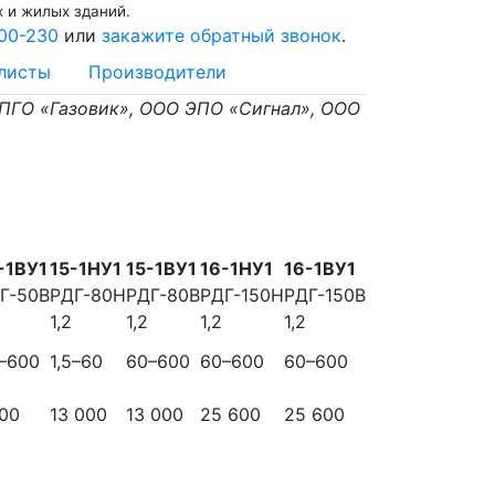
 и жилых зданий.
00-230
или
закажите обратный звонок
.
листы
Производители
 ПГО «Газовик», ООО ЭПО «Сигнал», ООО
-1ВУ1
15-1НУ1
15-1ВУ1
16-1НУ1
16-1ВУ1
Г-50В
РДГ-80Н
РДГ-80В
РДГ-150Н
РДГ-150В
1,2
1,2
1,2
1,2
–600
1,5–60
60–600
60–600
60–600
00
13 000
13 000
25 600
25 600