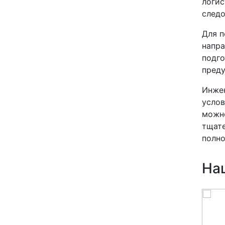
логис
следо
Для п
напра
подго
преду
Инжен
услов
можно
тщате
полно
На