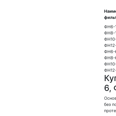
Наим
филь
ФН6-
ФН8-
ФН10
ФН12
ФН6-
ФН8-
ФН10
ФН12
Ку
6,
Основ
без п
проте