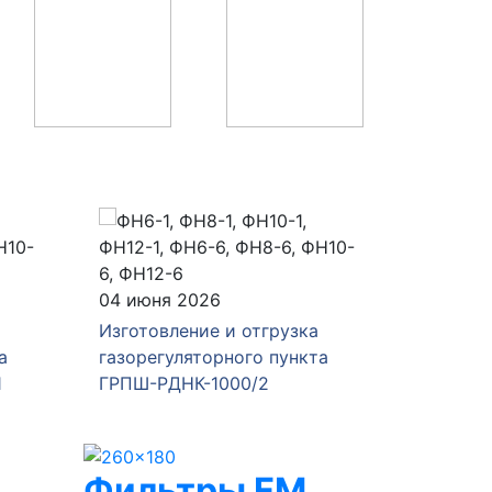
04 июня 2026
28 мая 
Изготовление и отгрузка
Изготов
а
газорегуляторного пункта
газорег
1
ГРПШ-РДНК-1000/2
ГРПШ-4
Фильтры FM