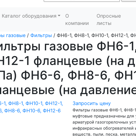
Каталог оборудования
О
Опросные
компании
листы
ы газовые
/
Фильтры
/
ФН6-1, ФН8-1, ФН10-1, ФН12-1, Ф
льтры газовые ФН6-1,
12-1 фланцевые (на д
а) ФН6-6, ФН8-6, ФН
анцевые (на давление
Запросить цену
Фильтры газовые ФН6-1, ФН8-1,
муфтовые предназначены для 
арматурой газогорелочных уст
инфракрасных обогревателей и 
веществ, пыли, песка, металл