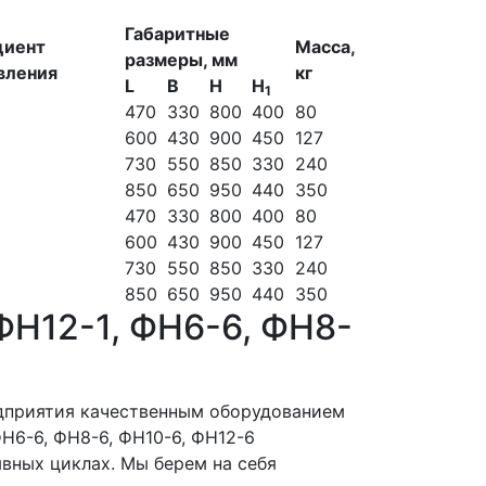
Габаритные
циент
Масса,
размеры, мм
вления
кг
L
B
H
H
1
470
330
800
400
80
600
430
900
450
127
730
550
850
330
240
850
650
950
440
350
470
330
800
400
80
600
430
900
450
127
730
550
850
330
240
850
650
950
440
350
 ФН12-1, ФН6-6, ФН8-
дприятия качественным оборудованием
ФН6-6, ФН8-6, ФН10-6, ФН12-6
вных циклах. Мы берем на себя