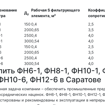
енование
Рабочая S фильтрующего
Коэффи
Д
у
тра
элемента, м²
сопроти
1
150
0,4
2,5
1
200
0,65
3,5
-1
250
0,4
4,0
-1
300
0,54
4,0
6
150
0,4
2,5
6
200
0,65
3,5
-6
250
0,4
4,0
-6
300
0,54
4,0
пить ФН6-1, ФН8-1, ФН10-1,
 ФН10-6, ФН12-6 в Саратове
ная задача компании – обеспечить промышленные пре
осреднических наценок. ФН6-1, ФН8-1, ФН10-1, ФН12-1, 
стированы и рекомендованы к эксплуатации в непреры