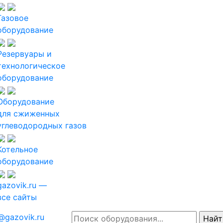
Газовое
оборудование
Резервуары и
технологическое
оборудование
Оборудование
для сжиженных
углеводородных газов
Котельное
оборудование
gazovik.ru —
все сайты
@gazovik.ru