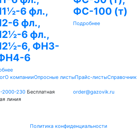
1½-6 фл.,
ФС-100 (т)
2-6 фл.,
Подробнее
2½-6 фл.,
2½-6, ФН3-
 ФН4-6
обнее
ог
О компании
Опросные листы
Прайс-листы
Справочник
0-2000-230
Бесплатная
order@gazovik.ru
ая линия
Политика конфиденциальности