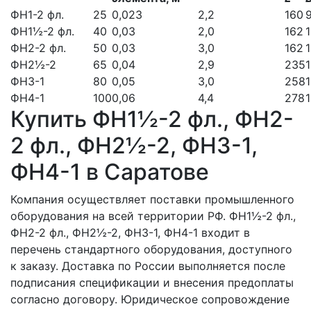
ФН1-2 фл.
25
0,023
2,2
160
ФН1½-2 фл.
40
0,03
2,0
162
ФН2-2 фл.
50
0,03
3,0
162
1
ФН2½-2
65
0,04
2,9
235
ФН3-1
80
0,05
3,0
258
ФН4-1
100
0,06
4,4
278
Купить ФН1½-2 фл., ФН2-
2 фл., ФН2½-2, ФН3-1,
ФН4-1 в Саратове
Компания осуществляет поставки промышленного
оборудования на всей территории РФ. ФН1½-2 фл.,
ФН2-2 фл., ФН2½-2, ФН3-1, ФН4-1 входит в
перечень стандартного оборудования, доступного
к заказу. Доставка по России выполняется после
подписания спецификации и внесения предоплаты
согласно договору. Юридическое сопровождение