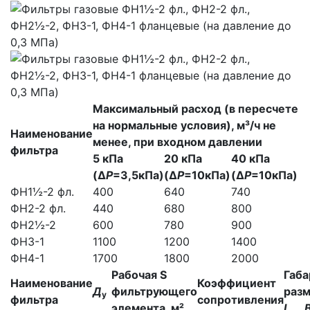
Максимальный расход (в пересчете
на нормальные условия), м³/ч не
Наименование
менее, при входном давлении
фильтра
5 кПа
20 кПа
40 кПа
(Δ
Р
=3,5кПа)
(Δ
Р
=10кПа)
(Δ
Р
=10кПа)
ФН1½-2 фл.
400
640
740
ФН2-2 фл.
440
680
800
ФН2½-2
600
780
900
ФН3-1
1100
1200
1400
ФН4-1
1700
1800
2000
Рабочая S
Габ
Наименование
Коэффициент
Д
фильтрующего
разм
у
фильтра
сопротивления
элемента, м²
L