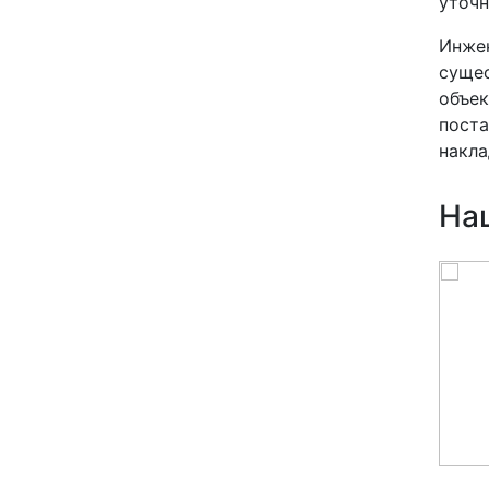
уточн
Инжен
сущес
объек
поста
накла
На