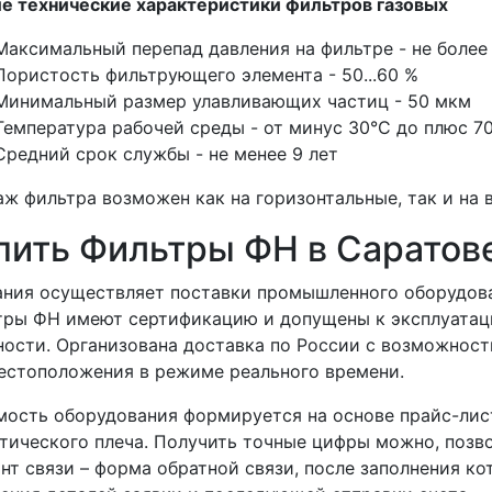
е технические характеристики фильтров газовых
Максимальный перепад давления на фильтре - не более 
Пористость фильтрующего элемента - 50...60 %
Минимальный размер улавливающих частиц - 50 мкм
Температура рабочей среды - от минус 30°С до плюс 7
Средний срок службы - не менее 9 лет
ж фильтра возможен как на горизонтальные, так и на
пить Фильтры ФН в Саратов
ния осуществляет поставки промышленного оборудова
ры ФН имеют сертификацию и допущены к эксплуатаци
ости. Организована доставка по России с возможност
естоположения в режиме реального времени.
ость оборудования формируется на основе прайс-лис
тического плеча. Получить точные цифры можно, позв
нт связи – форма обратной связи, после заполнения к