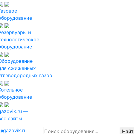
Газовое
оборудование
Резервуары и
технологическое
оборудование
Оборудование
для сжиженных
углеводородных газов
Котельное
оборудование
gazovik.ru —
все сайты
@gazovik.ru