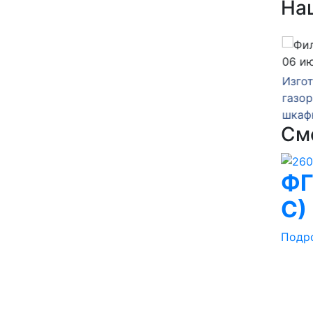
На
14 июля 2026
06 и
зка
Изготовление
Изго
нкта
газорегуляторного пункта
газор
шкафного ГРПШ-10-2У1
шкаф
См
ФГ
С)
Подр