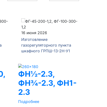
16 июня 2026
04 июня
Изготовление
Изготов
а
газорегуляторного пункта
газорег
шкафного ГРПШ-13-2Н-У1
ГРПШ-Р
0,
ФН½-2.3,
ФН¾-2.3, ФН1-
2.3
Подробнее