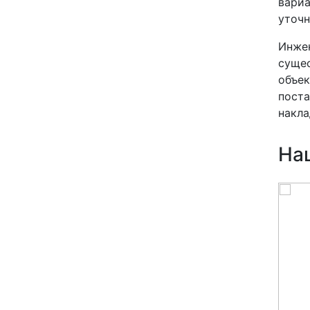
вариа
уточн
Инжен
сущес
объек
поста
накла
На