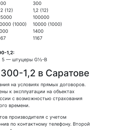
200
300
,2 (12)
1,2 (12)
45000
100000
0000 (1000)
10000 (1000)
1000
1400
567
1167
0-1,2:
4, 5 — штуцеры G½-В
-300-1,2 в Саратове
ния на условиях прямых договоров.
ены к эксплуатации на объектах
оссии с возможностью страхования
ого времени.
тов производителя с учетом
онив по контактному телефону. Второй