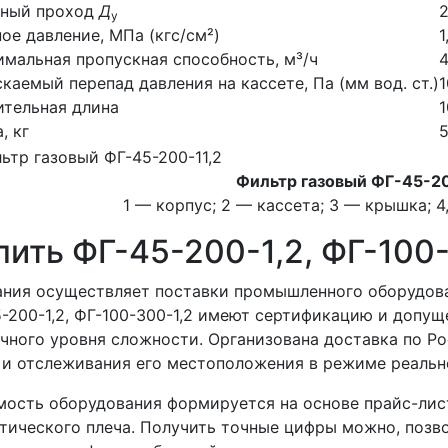
вный проход
Д
у
ое давление, МПа (кгс/см²)
1
мальная пропускная способность, м³/ч
каемый перепад давления на кассете, Па (мм вод. ст.)
1
тельная длина
, кг
Фильтр газовый ФГ-45-20
1 — корпус; 2 — кассета; 3 — крышка; 
пить ФГ-45-200-1,2, ФГ-100
ния осуществляет поставки промышленного оборудова
-200-1,2, ФГ-100-300-1,2 имеют сертификацию и допущ
чного уровня сложности. Организована доставка по Р
 и отслеживания его местоположения в режиме реальн
ость оборудования формируется на основе прайс-лис
тического плеча. Получить точные цифры можно, позв