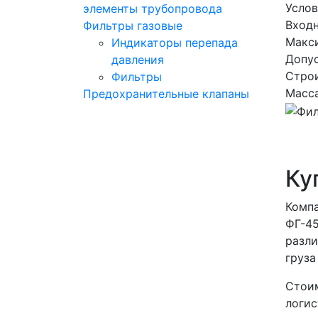
Усло
элементы трубопровода
Входн
Фильтры газовые
Макси
Индикаторы перепада
Допус
давления
Строи
Фильтры
Масса
Предохранительные клапаны
Ку
Компа
ФГ-45
разли
груза
Стоим
логис