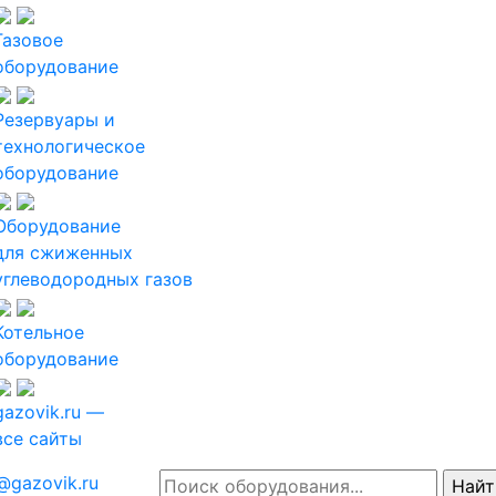
Газовое
оборудование
Резервуары и
технологическое
оборудование
Оборудование
для сжиженных
углеводородных газов
Котельное
оборудование
gazovik.ru —
все сайты
@gazovik.ru