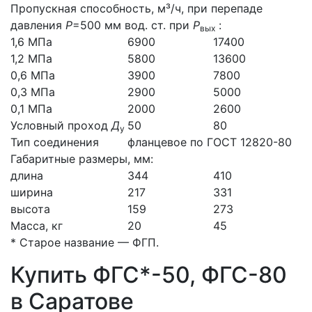
Пропускная способность, м³/ч, при перепаде
давления
Р
=500 мм вод. ст. при
Р
:
вых
1,6 МПа
6900
17400
1,2 МПа
5800
13600
0,6 МПа
3900
7800
0,3 МПа
2900
5000
0,1 МПа
2000
2600
Условный проход
Д
50
80
у
Тип соединения
фланцевое по ГОСТ 12820-80
Габаритные размеры, мм:
длина
344
410
ширина
217
331
высота
159
273
Масса, кг
20
45
* Старое название — ФГП.
Купить ФГС*-50, ФГС-80
в Саратове