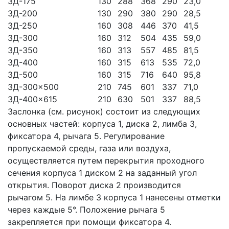
ЗД-175
130
288
368
290
23,0
ЗД-200
130
290
380
290
28,5
ЗД-250
160
308
446
370
41,5
ЗД-300
160
312
504
435
59,0
ЗД-350
160
313
557
485
81,5
ЗД-400
160
315
613
535
72,0
ЗД-500
160
315
716
640
95,8
ЗД-300×500
210
745
601
337
71,0
ЗД-400×615
210
630
501
337
88,5
Заслонка (см. рисунок) состоит из следующих
основных частей: корпуса 1, диска 2, лимба 3,
фиксатора 4, рычага 5. Регулирование
пропускаемой среды, газа или воздуха,
осуществляется путем перекрытия проходного
сечения корпуса 1 диском 2 на заданный угол
открытия. Поворот диска 2 производится
рычагом 5. На лимбе 3 корпуса 1 нанесены отметки
через каждые 5°. Положение рычага 5
закрепляется при помощи фиксатора 4.