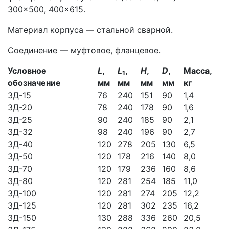
300×500, 400×615.
Материал корпуса — стальной сварной.
Соединение — муфтовое, фланцевое.
Условное
L
,
L
,
Н
,
D
,
Масса,
1
обозначение
мм
мм
мм
мм
кг
ЗД-15
76
240
151
90
1,4
ЗД-20
78
240
178
90
1,6
ЗД-25
90
240
185
90
2,1
ЗД-32
98
240
196
90
2,7
ЗД-40
120
278
205
130
6,5
ЗД-50
120
178
216
140
8,0
ЗД-70
120
179
236
160
8,6
ЗД-80
120
281
254
185
11,0
ЗД-100
120
281
274
205
12,2
ЗД-125
120
281
302
235
16,2
ЗД-150
130
288
336
260
20,5