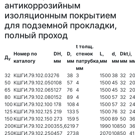
антикоррозийным
изоляционным покрытием
для подземной прокладки,
полный проход
t толщ.
Номер по
DH,
D,
стенок
L,
d,
Dkt,
i,
Д
у
каталогу
мм
мм
патрубка,
мм
мм
мм
м
мм
32
КШГИ.79.102.032
76
38
3
1500
38
32
2
50
КШГИ.79.102.050
108
57
4
1500
45
32
2
65
КШГИ.79.102.065
127
76
4
1500
45
32
2
80
КШГИ.79.102.080
152
89
4
1500
57
32
2
100
КШГИ.79.102.100
178
108
4
1500
57
32
2
125
КШГИ.79.102.125
219
133
5
1500
76
32
2
150
КШГИ.79.102.150
273
159
5
1500
89
50
3
200
КШГИ.79.102.200
355,6
219
7
1990
108
50
3
250
КШГИ.79.102.250
457
273
8
2070
108
50
41