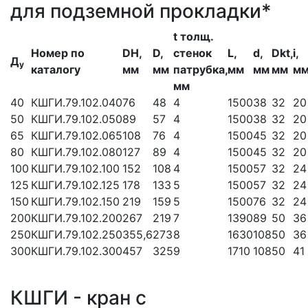
для подземной прокладки*
t толщ.
Номер по
DH,
D,
стенок
L,
d,
Dkt,
i,
Д
у
каталогу
мм
мм
патрубка,
мм
мм
мм
м
мм
40
КШГИ.79.102.040
76
48
4
1500
38
32
20
50
КШГИ.79.102.050
89
57
4
1500
38
32
20
65
КШГИ.79.102.065
108
76
4
1500
45
32
20
80
КШГИ.79.102.080
127
89
4
1500
45
32
20
100
КШГИ.79.102.100
152
108
4
1500
57
32
24
125
КШГИ.79.102.125
178
133
5
1500
57
32
24
150
КШГИ.79.102.150
219
159
5
1500
76
32
24
200
КШГИ.79.102.200
267
219
7
1390
89
50
36
250
КШГИ.79.102.250
355,6
273
8
1630
108
50
36
300
КШГИ.79.102.300
457
325
9
1710
108
50
41
КШГИ - кран с