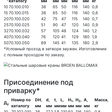
каталогу
мм
мм
мм
мм
мм
кг
10
70.100.010
38
65
50
116
140
0,6
15
70.100.015
38
65
50
116
140
0,6
20
70.100.020
42
75
47
115
140
0,7
25
70.100.025
51
90
47
120
140
0,9
32
70.100.032
57
105
48
124
140
1,2
40
70.100.040
76
120
41
129
180
1,9
50
70.100.050
89
145
41
135
180
2,9
*Условный проход в затворе заужен. Изготовление
с полным проходом по заказу.
Присоединение под
приварку*
Номер по
DH,
d,
t,
L,
H
,
H
,
A,
Масса,
1
2
Д
у
каталогу
мм
мм
мм
мм
мм
мм
мм
кг
10
70.102.010
38
17,2
1,8
210
50
116
140
0,8