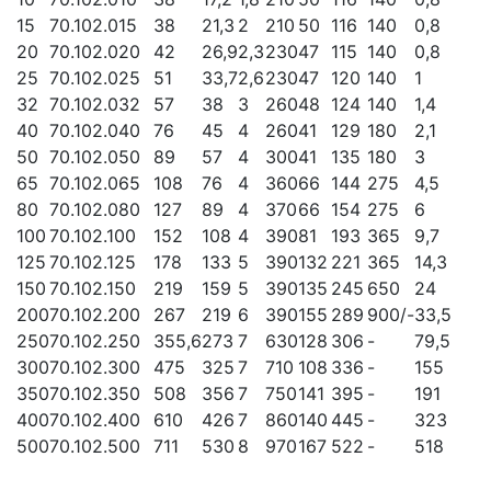
15
70.102.015
38
21,3
2
210
50
116
140
0,8
20
70.102.020
42
26,9
2,3
230
47
115
140
0,8
25
70.102.025
51
33,7
2,6
230
47
120
140
1
32
70.102.032
57
38
3
260
48
124
140
1,4
40
70.102.040
76
45
4
260
41
129
180
2,1
50
70.102.050
89
57
4
300
41
135
180
3
65
70.102.065
108
76
4
360
66
144
275
4,5
80
70.102.080
127
89
4
370
66
154
275
6
100
70.102.100
152
108
4
390
81
193
365
9,7
125
70.102.125
178
133
5
390
132
221
365
14,3
150
70.102.150
219
159
5
390
135
245
650
24
200
70.102.200
267
219
6
390
155
289
900/-
33,5
250
70.102.250
355,6
273
7
630
128
306
-
79,5
300
70.102.300
475
325
7
710
108
336
-
155
350
70.102.350
508
356
7
750
141
395
-
191
400
70.102.400
610
426
7
860
140
445
-
323
500
70.102.500
711
530
8
970
167
522
-
518