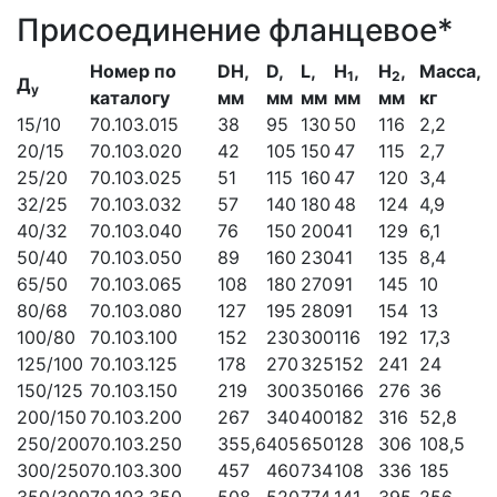
Присоединение фланцевое*
Номер по
DH,
D,
L,
H
,
H
,
Масса,
1
2
Д
у
каталогу
мм
мм
мм
мм
мм
кг
15/10
70.103.015
38
95
130
50
116
2,2
20/15
70.103.020
42
105
150
47
115
2,7
25/20
70.103.025
51
115
160
47
120
3,4
32/25
70.103.032
57
140
180
48
124
4,9
40/32
70.103.040
76
150
200
41
129
6,1
50/40
70.103.050
89
160
230
41
135
8,4
65/50
70.103.065
108
180
270
91
145
10
80/68
70.103.080
127
195
280
91
154
13
100/80
70.103.100
152
230
300
116
192
17,3
125/100
70.103.125
178
270
325
152
241
24
150/125
70.103.150
219
300
350
166
276
36
200/150
70.103.200
267
340
400
182
316
52,8
250/200
70.103.250
355,6
405
650
128
306
108,5
300/250
70.103.300
457
460
734
108
336
185
350/300
70.103.350
508
520
774
141
395
256