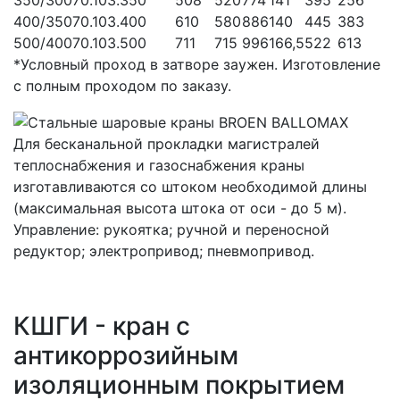
400/350
70.103.400
610
580
886
140
445
383
500/400
70.103.500
711
715
996
166,5
522
613
*Условный проход в затворе заужен. Изготовление
с полным проходом по заказу.
Для бесканальной прокладки магистралей
теплоснабжения и газоснабжения краны
изготавливаются со штоком необходимой длины
(максимальная высота штока от оси - до 5 м).
Управление: рукоятка; ручной и переносной
редуктор; электропривод; пневмопривод.
КШГИ - кран с
антикоррозийным
изоляционным покрытием