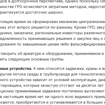
дов в долгосрочной перспективе, однако поскольку 
инстве ГРО исчисляется затратным методом, недостат
практикуется достаточно широко.
тоящее время не сформирован механизм централизован
нах этот вопрос решается по-разному. Кроме ГРО, за
дчики, заказчики, региональные инвесторы различного
едомленность принимающих решения о закупке лиц о 
дования по завышенным ценам либо фальсифицирован
говорить об арматуре и оборудовании, применяемом в
ить следующие основные группы:
ные устройства.
К ним относятся задвижки, краны и в
рытие потока среды в трубопроводе для технологичес
ного устройства зависит от условий эксплуатации, д
тировщика, которые зачастую отстают на десяток лет
ционно применяемые задвижки постепенно вытесняютс
в настоящее время нет ни одного ясно видимого преим
каются, приобретаются и устанавливаются в больших 