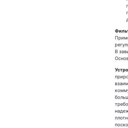
Филь
Приме
регул
В зав
Основ
Устро
приро
взаим
комму
больш
требо
надеж
плотн
поско