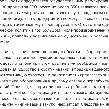
бельности определяется государственным регулирован
 30 процентов ГРО (всего их около 350) являются пла
ерационные затраты не покрываются утвержденным г
совые результаты предприятия не могут не сказывать
ходе к техническому перевооружению. Отсутствие еди
ческой политики при большом числе производителей,
кции, привело к возникновению существенных различ
ионах.
равило, техническую политику в области выбора произ
тельства и реконструкции определяют главные инжене
одствуются они при этом различными соображениями,
дования, удобство в обслуживании и традиции данного
нструктивную схожесть и однотипность предлагаемой 
ного типа оборудования к другому связан с переобуче
аний. Понятно, что при одинаковых рабочих характери
ет стремиться к унификации используемого оборудова
 место слабо выраженный контроль за унификацией, и
инципу минимизации закупочных затрат. Следствием я