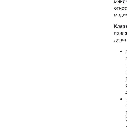
миним
относ
моди
Клап
пониж
делят