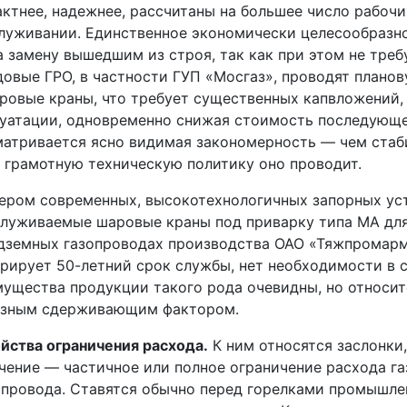
ктнее, надежнее, рассчитаны на большее число рабочи
луживании. Единственное экономически целесообразн
а замену вышедшим из строя, так как при этом не треб
овые ГРО, в частности ГУП «Мосгаз», проводят планов
ровые краны, что требует существенных капвложений,
уатации, одновременно снижая стоимость последующег
атривается ясно видимая закономерность — чем стаб
 грамотную техническую политику оно проводит.
ром современных, высокотехнологичных запорных ус
луживаемые шаровые краны под приварку типа МА для
дземных газопроводах производства ОАО «Тяжпромарма
рирует 50-летний срок службы, нет необходимости в с
ущества продукции такого рода очевидны, но относит
езным сдерживающим фактором.
йства ограничения расхода.
К ним относятся заслонки
чение — частичное или полное ограничение расхода га
провода. Ставятся обычно перед горелками промышле