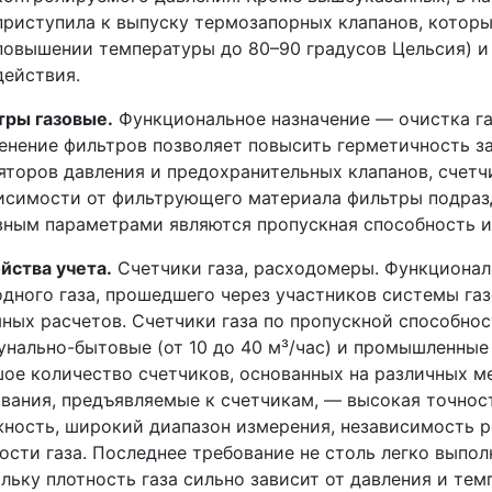
приступила к выпуску термозапорных клапанов, которы
повышении температуры до 80–90 градусов Цельсия) и
действия.
тры газовые.
Функциональное назначение — очистка га
нение фильтров позволяет повысить герметичность з
яторов давления и предохранительных клапанов, счет
исимости от фильтрующего материала фильтры подразд
ным параметрами являются пропускная способность и 
йства учета.
Счетчики газа, расходомеры. Функционал
дного газа, прошедшего через участников системы га
ных расчетов. Счетчики газа по пропускной способност
нально-бытовые (от 10 до 40 м³/час) и промышленные 
ое количество счетчиков, основанных на различных м
вания, предъявляемые к счетчикам, — высокая точнос
ность, широкий диапазон измерения, независимость р
ости газа. Последнее требование не столь легко выполн
льку плотность газа сильно зависит от давления и те