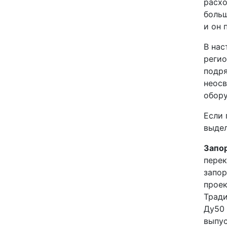
расхо
больш
и он 
В нас
регио
подря
неосв
обору
Если 
выдел
Запор
перек
запор
проек
Тради
Ду50 
выпус