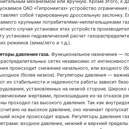
нительным механизмом или вручную. Кроме этого, к д
ускаемое ОАО «Гипрониигаз» устройство ограничения 
тавляет собой тарированную дроссельную заслонку. Е
аемого крупными потребителями-неплательщиками газ
етного случая установки этих устройств производите
ту установки гидравлический расчет газораспределит
их режимов (зима/лето и т.д.).
яторы давления газа.
Функциональное назначение — п
ораспределительных сетях независимо от интенсивност
ния происходит снижение начального, или входного (б
ыходное (более низкое). Регуляторы давления — важн
 от их стабильности и надежности работы зависит без
рудования, установленных на низкой стороне. Широко
овеческими жертвами, произошедшие из-за отказов рег
ны проходил газ высокого давления. Так как внутридо
ссчитано на высокое давление, оно начинает пропускат
шей искре происходит взрыв. Регуляторы давления г
етрами: входное давление, нижний и верхний пределы