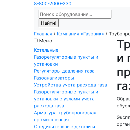
8-800-2000-230
Главная
/
Компания «Газовик»
/
Трубопро
Т
Меню
Котельные
и
Газорегуляторные пункты и
установки
п
Регуляторы давления газа
Газоанализаторы
г
Устройства учета расхода газа
Газорегуляторные пункты и
установки с узлами учета
Обращ
расхода газа
обусл
Арматура трубопроводная
Экспл
промышленная
орган
Соединительные детали и