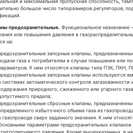
альная и максимальная пропускная способность, тем
ительно большое число типоразмеров регуляторов, по
фикаций.
аны предохранительные.
Функциональное назначение 
ения или повышения давления в газораспределительн
ся на:
предохранительные запорные клапаны, предназначенны
подачи газа к потребителям в случае повышения или п
параметров. К ним относятся клапаны типа ПЗК, ПКН, П
предохранительные запорные клапаны используются вм
в системах автоматического контроля загазованности 
содержания природного, сжиженного или угарного газ
допустимого предела;
предохранительные сбросные клапаны, предназначенны
определенного избыточного объема газа из газопровод
в газопроводе сверх заданного значения. К ним относя
Основными параметрами предохранительных клапанов 
контролируемого давления. Кроме вышеуказанных, в 