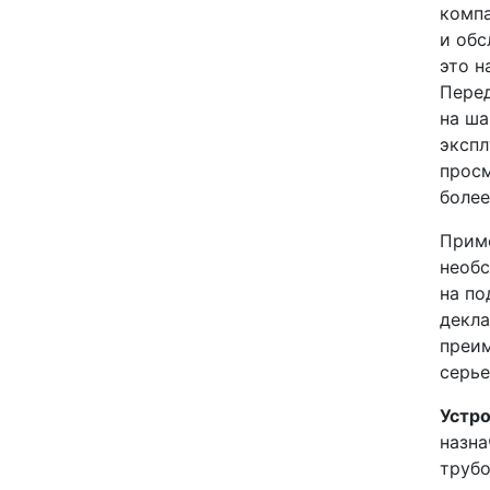
компа
и обс
это н
Перед
на ша
экспл
просм
более
Приме
необс
на по
декла
преим
серь
Устро
назна
трубо