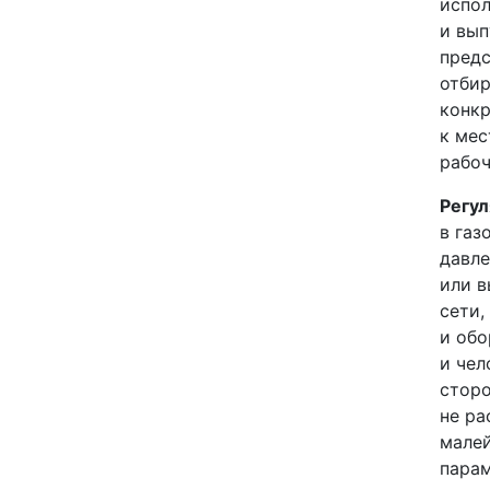
испол
и вып
предс
отбир
конкр
к мес
рабоч
Регул
в газ
давле
или в
сети,
и обо
и чел
сторо
не ра
малей
парам