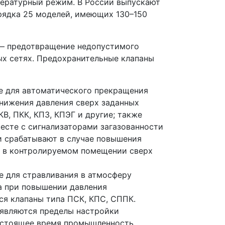
пературный режим. В России выпускают
рядка 25 моделей, имеющих 130–150
— предотвращение недопустимого
ых сетях. Предохранительные клапаны
е для автоматического прекращения
онижения давления сверх заданных
КВ, ПКК, КПЗ, КПЭГ и другие; также
есте с сигнализаторами загазованности
и срабатывают в случае повышения
а в контролируемом помещении сверх
е для стравливания в атмосферу
а при повышении давления
тся клапаны типа ПСК, КПС, СППК.
являются пределы настройки
настоящее время промышленность