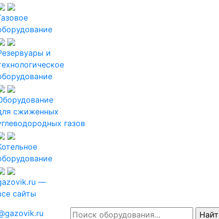
Газовое
оборудование
Резервуары и
технологическое
оборудование
Оборудование
для сжиженных
углеводородных газов
Котельное
оборудование
gazovik.ru —
все сайты
@gazovik.ru