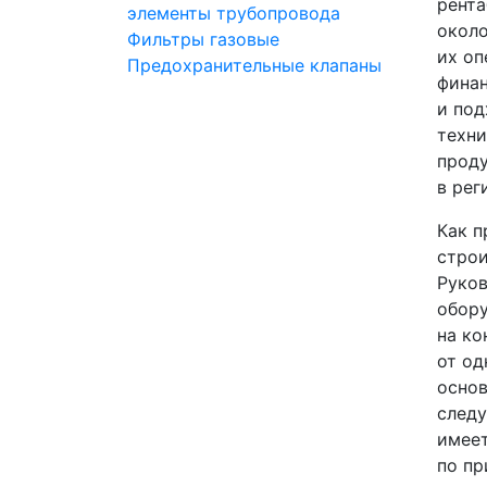
рента
элементы трубопровода
около
Фильтры газовые
их оп
Предохранительные клапаны
финан
и под
техни
проду
в рег
Как п
строи
Руков
обору
на ко
от од
основ
следу
имеет
по пр