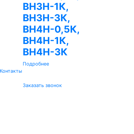
ВН3Н-1К,
ВН3Н-3К,
ВН4Н-0,5К,
ВН4Н-1К,
ВН4Н-3К
Подробнее
Контакты
Заказать звонок