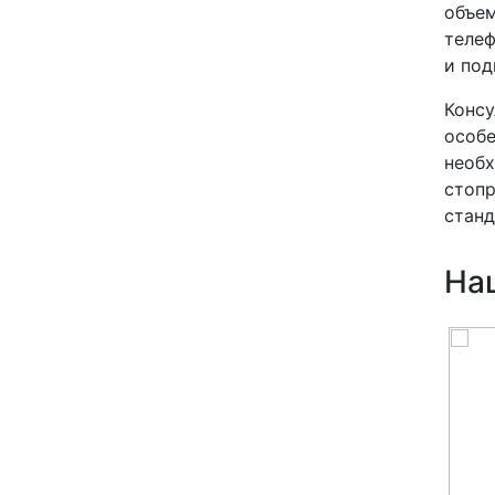
объем
телеф
и под
Консу
особе
необх
стопр
станд
На