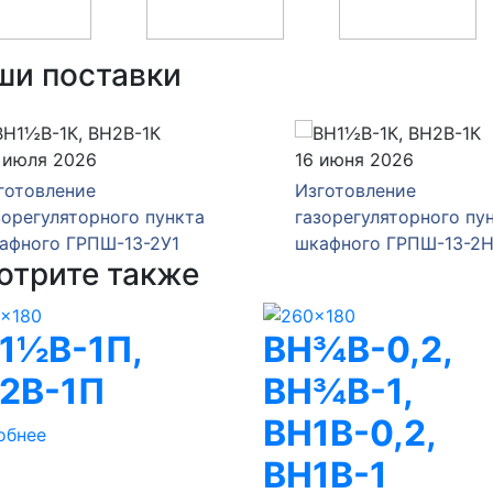
ши поставки
юля 2026
16 июня 2026
товление
Изготовление
егуляторного пункта
газорегуляторного пункт
ного ГРПШ-13-2У1
шкафного ГРПШ-13-2Н-У
отрите также
1½В-1П,
ВН¾В-0,2,
2В-1П
ВН¾В-1,
ВН1В-0,2,
обнее
ВН1В-1