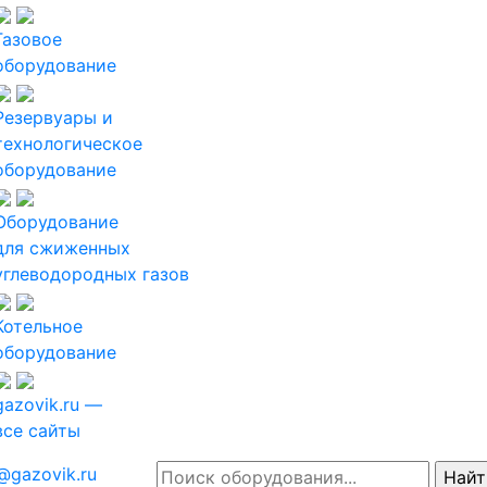
Газовое
оборудование
Резервуары и
технологическое
оборудование
Оборудование
для сжиженных
углеводородных газов
Котельное
оборудование
gazovik.ru —
все сайты
@gazovik.ru