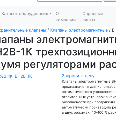
Каталог оборудования
О
Опросные
компании
листы
хранительные клапаны
/
Клапаны электромагнитные
/
В
лапаны электромагнит
Н2В-1К трехпозиционн
умя регуляторами ра
Запросить цену
Клапаны электромагнитные ВН
предназначены для использов
автоматического управления 
отопительных установок в кач
безопасности при продолжите
автоматически производить р
в двух режимах: 40–100 % рас