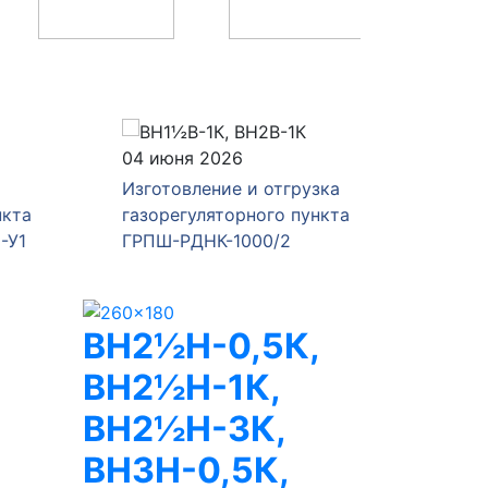
04 июня 2026
28 мая 
Изготовление и отгрузка
Изготов
а
газорегуляторного пункта
газорег
1
ГРПШ-РДНК-1000/2
ГРПШ-4
ВН2½Н-0,5К,
ВН2½Н-1К,
ВН2½Н-3К,
ВН3Н-0,5К,