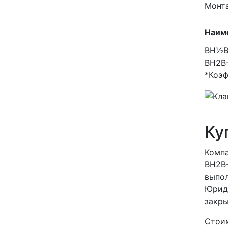
Монта
Наим
ВН½В
ВН2В-
*Коэф
Ку
Компа
ВН2В-
выпол
Юриди
закр
Стоим