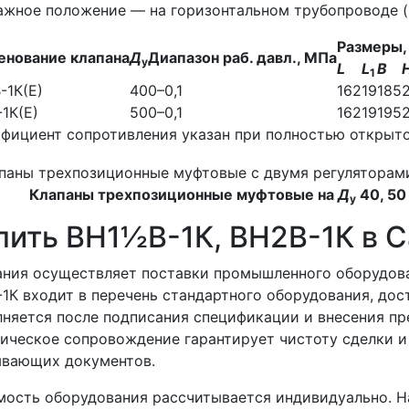
жное положение — на горизонтальном трубопроводе (к
Размеры,
енование клапана
Д
Диапазон раб. давл., МПа
у
L
L
В
1
-1К(Е)
40
0–0,1
162
19
185
1К(Е)
50
0–0,1
162
19
195
фициент сопротивления указан при полностью открыто
Клапаны трехпозиционные муфтовые на
Д
40, 50
у
пить ВН1½В-1К, ВН2В-1К в 
ния осуществляет поставки промышленного оборудова
1К входит в перечень стандартного оборудования, дост
няется после подписания спецификации и внесения пр
ческое сопровождение гарантирует чистоту сделки и
ывающих документов.
ость оборудования рассчитывается индивидуально. На