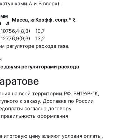
атушками А и В вверх).
 мм
Масса, кг
Коэфф. сопр.* ξ
Н
А
210
75
6,4(8,8)
10,7
212
77
6,9(9,3)
13,2
м регуляторе расхода газа.
 с двумя регуляторами расхода
Саратове
ния на всей территории РФ. ВН1½В-1К,
упного к заказу. Доставка по России
едоплаты согласно договору.
 правильность оформления
 итоговую цену влияют условия оплаты,