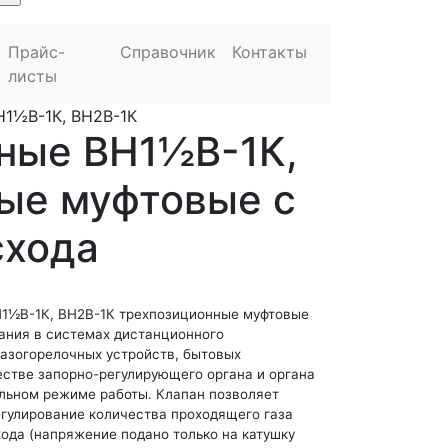
Прайс-
Справочник
Контакты
листы
Н1½В-1К, ВН2В-1К
ные ВН1½В-1К,
ые муфтовые с
схода
1½В-1К, ВН2В-1К трехпозиционные муфтовые
ания в системах дистанционного
газогорелочных устройств, бытовых
естве запорно-регулирующего органа и органа
льном режиме работы. Клапан позволяет
егулирование количества проходящего газа
хода (напряжение подано только на катушку